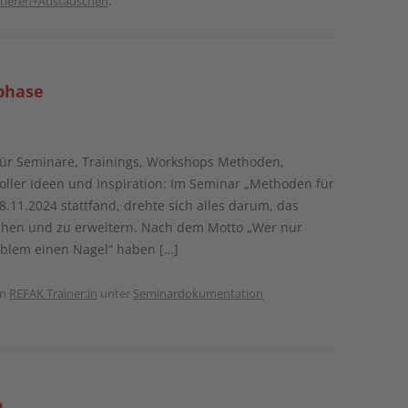
utieren+Austauschen
.
phase
für Seminare, Trainings, Workshops Methoden,
ller Ideen und Inspiration: Im Seminar „Methoden für
8.11.2024 stattfand, drehte sich alles darum, das
chen und zu erweitern. Nach dem Motto „Wer nur
oblem einen Nagel“ haben […]
on
REFAK Trainer:in
unter
Seminardokumentation
m