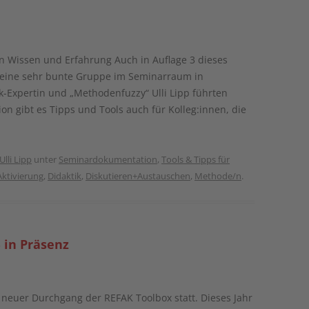
n Wissen und Erfahrung Auch in Auflage 3 dieses
ß eine sehr bunte Gruppe im Seminarraum in
-Expertin und „Methodenfuzzy“ Ulli Lipp führten
on gibt es Tipps und Tools auch für Kolleg:innen, die
Ulli Lipp
unter
Seminardokumentation
,
Tools & Tipps für
Aktivierung
,
Didaktik
,
Diskutieren+Austauschen
,
Methode/n
.
 in Präsenz
 neuer Durchgang der REFAK Toolbox statt. Dieses Jahr