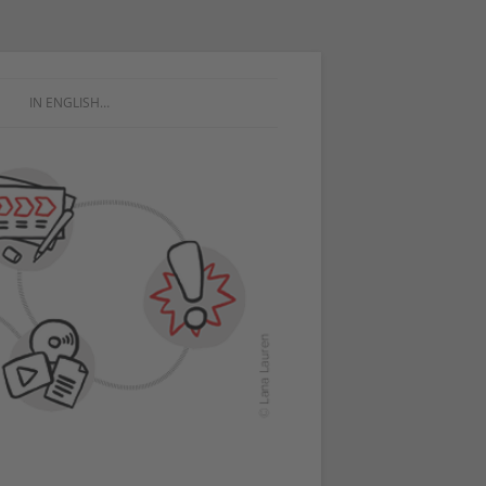
IN ENGLISH…