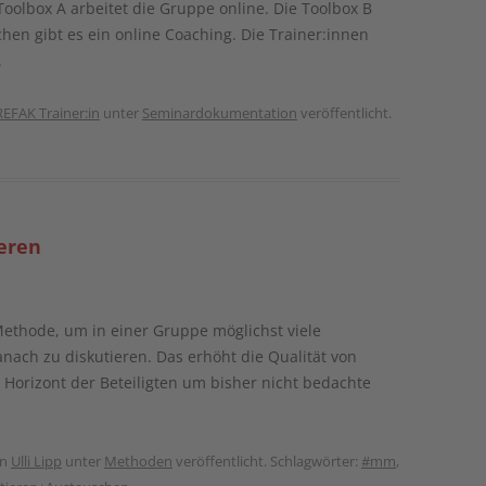
Toolbox A arbeitet die Gruppe online. Die Toolbox B
chen gibt es ein online Coaching. Die Trainer:innen
.
REFAK Trainer:in
unter
Seminardokumentation
veröffentlicht.
eren
ethode, um in einer Gruppe möglichst viele
ach zu diskutieren. Das erhöht die Qualität von
 Horizont der Beteiligten um bisher nicht bedachte
on
Ulli Lipp
unter
Methoden
veröffentlicht. Schlagwörter:
#mm
,