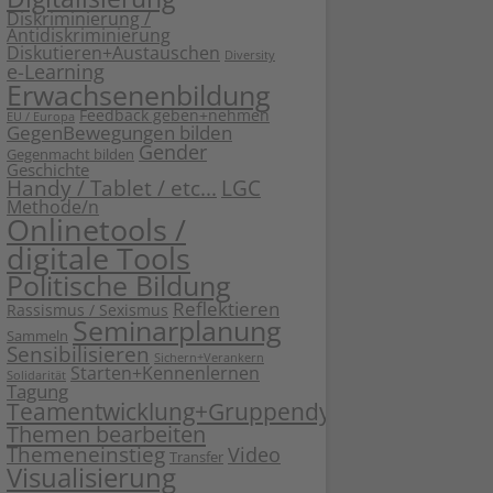
Diskriminierung /
Antidiskriminierung
Diskutieren+Austauschen
Diversity
e-Learning
Erwachsenenbildung
Feedback geben+nehmen
EU / Europa
GegenBewegungen bilden
Gender
Gegenmacht bilden
Geschichte
Handy / Tablet / etc...
LGC
Methode/n
Onlinetools /
digitale Tools
Politische Bildung
Reflektieren
Rassismus / Sexismus
Seminarplanung
Sammeln
Sensibilisieren
Sichern+Verankern
Starten+Kennenlernen
Solidarität
Tagung
Teamentwicklung+Gruppendynamik
Themen bearbeiten
Themeneinstieg
Video
Transfer
Visualisierung