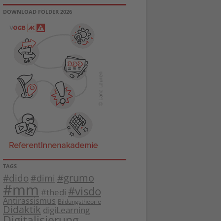
DOWNLOAD FOLDER 2026
TAGS
#dido
#grumo
#dimi
#mm
#visdo
#thedi
Antirassismus
Bildungstheorie
Didaktik
digiLearning
Digitalisierung