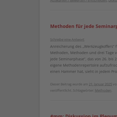
Auswählen / Bewerten / Entscheiden
,
Disk
Methoden für jede Seminar
Schreibe eine Antwort
Anreicherung des „Werkzeugkoffers“ 
Methoden, Methoden und drei Tage vo
jede Seminarphase“, das von 26. bis 2
eigene Methodenrepertoire aufzufris
einen Hammer hat, sieht in jedem Pr
Dieser Beitrag wurde am
21. Januar 2025
v
veröffentlicht. Schlagwörter:
Methoden
.
#mm: Diskussion im Plenu