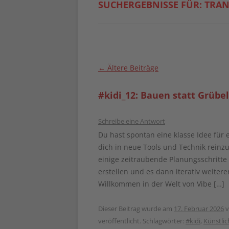
SUCHERGEBNISSE FÜR:
TRAN
Beitragsnavigation
←
Ältere Beiträge
#kidi_12: Bauen statt Grübe
Schreibe eine Antwort
Du hast spontan eine klasse Idee für e
dich in neue Tools und Technik reinzu
einige zeitraubende Planungsschritte 
erstellen und es dann iterativ weiteren
Willkommen in der Welt von Vibe […]
Dieser Beitrag wurde am
17. Februar 2026
v
veröffentlicht. Schlagwörter:
#kidi
,
Künstlic