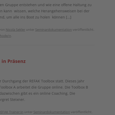
en Gruppe entstehen und wie eine offene Haltung zu
en kann wissen, welche Herangehensweisen bei der
ind, um alle ins Boot zu holen können […]
von
Nicola Sekler
unter
Seminardokumentation
veröffentlicht.
hode/n
.
 in Präsenz
r Durchgang der REFAK Toolbox statt. Dieses Jahr
Toolbox A arbeitet die Gruppe online. Die Toolbox B
 dazwischen gibt es ein online Coaching. Die
rgret Steixner.
REFAK Trainer:in
unter
Seminardokumentation
veröffentlicht.