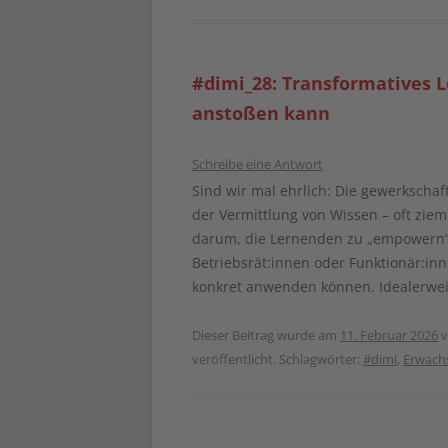
#dimi_28: Transformatives 
anstoßen kann
Schreibe eine Antwort
Sind wir mal ehrlich: Die gewerkscha
der Vermittlung von Wissen – oft zie
darum, die Lernenden zu „empowern“
Betriebsrät:innen oder Funktionär:inn
konkret anwenden können. Idealerwei
Dieser Beitrag wurde am
11. Februar 2026
v
veröffentlicht. Schlagwörter:
#dimi
,
Erwach