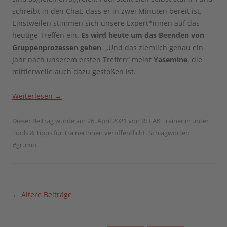
schreibt in den Chat, dass er in zwei Minuten bereit ist.
Einstweilen stimmen sich unsere Expert*innen auf das
heutige Treffen ein.
Es wird heute um das Beenden von
Gruppenprozessen gehen
. „Und das ziemlich genau ein
Jahr nach unserem ersten Treffen“ meint
Yasemine
, die
mittlerweile auch dazu gestoßen ist.
Weiterlesen
→
Dieser Beitrag wurde am
26. April 2021
von
REFAK Trainer:in
unter
Tools & Tipps für TrainerInnen
veröffentlicht. Schlagwörter:
#grumo
.
Beitragsnavigation
←
Ältere Beiträge