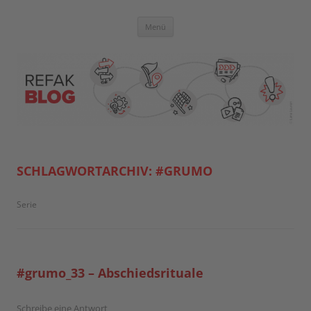
Zum
Inhalt
springen
Blog der Referent:innen Akademie
Menü
SCHLAGWORTARCHIV:
#GRUMO
Serie
#grumo_33 – Abschiedsrituale
Schreibe eine Antwort