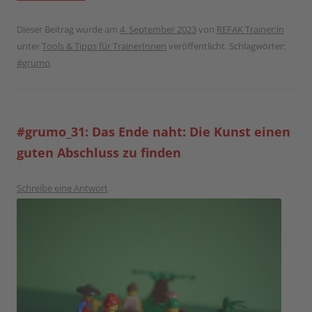
Dieser Beitrag wurde am
4. September 2023
von
REFAK Trainer:in
unter
Tools & Tipps für TrainerInnen
veröffentlicht. Schlagwörter:
#grumo
.
#grumo_31: Das Ende naht: Die Kunst einen
guten Abschluss zu finden
Schreibe eine Antwort