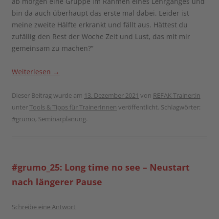
ab morgen eine Gruppe im Rahmen eines Lehrganges und
bin da auch überhaupt das erste mal dabei. Leider ist
meine zweite Hälfte erkrankt und fällt aus. Hättest du
zufällig den Rest der Woche Zeit und Lust, das mit mir
gemeinsam zu machen?“
Weiterlesen
→
Dieser Beitrag wurde am
13. Dezember 2021
von
REFAK Trainer:in
unter
Tools & Tipps für TrainerInnen
veröffentlicht. Schlagwörter:
#grumo
,
Seminarplanung
.
#grumo_25: Long time no see – Neustart
nach längerer Pause
Schreibe eine Antwort