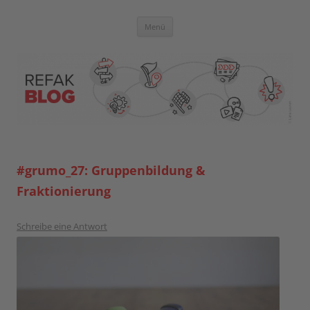
Zum
Inhalt
springen
Blog der Referent:innen Akademie
Menü
#grumo_27: Gruppenbildung &
Fraktionierung
Schreibe eine Antwort