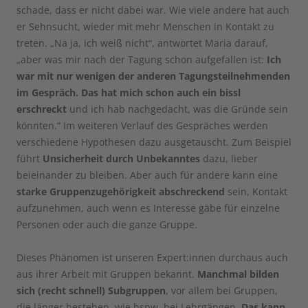
schade, dass er nicht dabei war. Wie viele andere hat auch
er Sehnsucht, wieder mit mehr Menschen in Kontakt zu
treten. „Na ja, ich weiß nicht“, antwortet Maria darauf,
„aber was mir nach der Tagung schon aufgefallen ist:
Ich
war mit nur wenigen der anderen Tagungsteilnehmenden
im Gespräch. Das hat mich schon auch ein bissl
erschreckt
und ich hab nachgedacht, was die Gründe sein
könnten.“ Im weiteren Verlauf des Gespräches werden
verschiedene Hypothesen dazu ausgetauscht. Zum Beispiel
führt
Unsicherheit durch Unbekanntes
dazu, lieber
beieinander zu bleiben. Aber auch für andere kann eine
starke Gruppenzugehörigkeit abschreckend
sein, Kontakt
aufzunehmen, auch wenn es Interesse gäbe für einzelne
Personen oder auch die ganze Gruppe.
Dieses Phänomen ist unseren Expert:innen durchaus auch
aus ihrer Arbeit mit Gruppen bekannt.
Manchmal bilden
sich (recht schnell) Subgruppen
, vor allem bei Gruppen,
die länger bestehen, wie bspw. bei Lehrgängen.
Das kann