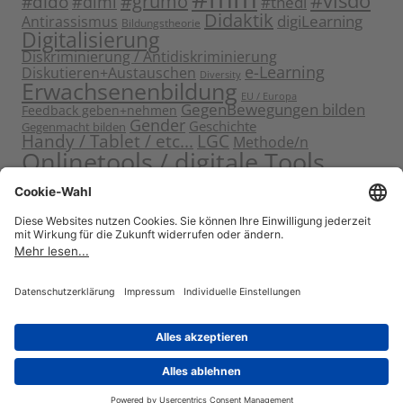
#visdo
#dido
#grumo
#dimi
#thedi
Didaktik
digiLearning
Antirassismus
Bildungstheorie
Digitalisierung
Diskriminierung / Antidiskriminierung
e-Learning
Diskutieren+Austauschen
Diversity
Erwachsenenbildung
EU / Europa
GegenBewegungen bilden
Feedback geben+nehmen
Gender
Geschichte
Gegenmacht bilden
Handy / Tablet / etc...
LGC
Methode/n
Onlinetools / digitale Tools
Politische Bildung
Rassismus / Sexismus
Seminarplanung
Reflektieren
Sammeln
Sensibilisieren
Solidarität
Sichern+Verankern
Tagung
Starten+Kennenlernen
Teamentwicklung+Gruppendynamik
Themen bearbeiten
Themeneinstieg
Transfer
Visualisierung
Video
Voneinander+miteinander lernen
Wissen vermitteln
Zitat
Stolz präsentiert von WordPress