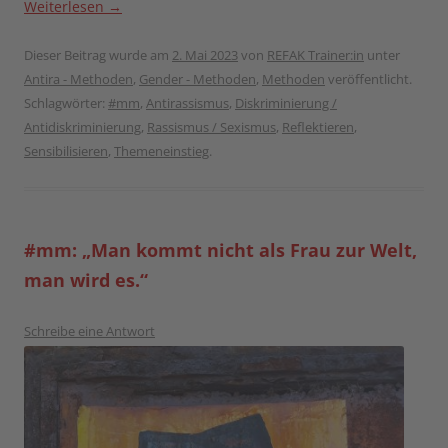
Weiterlesen
→
Dieser Beitrag wurde am
2. Mai 2023
von
REFAK Trainer:in
unter
Antira - Methoden
,
Gender - Methoden
,
Methoden
veröffentlicht.
Schlagwörter:
#mm
,
Antirassismus
,
Diskriminierung /
Antidiskriminierung
,
Rassismus / Sexismus
,
Reflektieren
,
Sensibilisieren
,
Themeneinstieg
.
#mm: „Man kommt nicht als Frau zur Welt,
man wird es.“
Schreibe eine Antwort