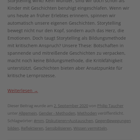
Storytelling wirkt! Kein Wunder, sind wir doch schon als
Kinder mit Geschichten beruhigt eingeschlafen. Wenn wir
uns heute an früher Erlebtes erinnern, spinnen wir
automatisch unsere eigenen Geschichten. Storytelling
bewegt nicht nur den Kopf, sondern auch das Herz, die
Emotionen. Doch taugt Storytelling als Bildungsmethode
mit kritischem Anspruch? Unsere These: Botschaften in
spannende und mitreißende Geschichten zu verpacken,
macht noch keine Bildungsmethode, die Kritikfähigkeit
unterstützt. Geschichten bieten aber Ansatzpunkte für
kritische Lernprozesse.
Weiterlesen
→
Dieser Beitrag wurde am
2. September 2020
von
Philip Taucher
unter
Allgemein
,
Gender - Methoden
,
Methoden
veröffentlicht.
Schlagwörter:
#mm
,
Diskutieren+Austauschen
,
GegenBewegungen
bilden
,
Reflektieren
,
Sensibilisieren
,
Wissen vermitteln
.