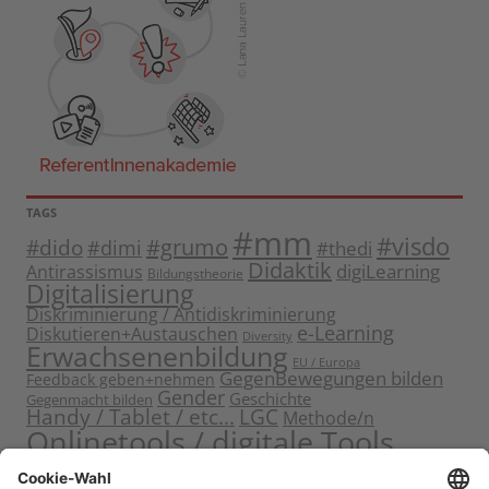
TAGS
#mm
#visdo
#dido
#grumo
#dimi
#thedi
Didaktik
digiLearning
Antirassismus
Bildungstheorie
Digitalisierung
Diskriminierung / Antidiskriminierung
e-Learning
Diskutieren+Austauschen
Diversity
Erwachsenenbildung
EU / Europa
GegenBewegungen bilden
Feedback geben+nehmen
Gender
Geschichte
Gegenmacht bilden
Handy / Tablet / etc...
LGC
Methode/n
Onlinetools / digitale Tools
Politische Bildung
Rassismus / Sexismus