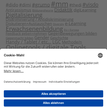
#mm
#visdo
#dido
#grumo
#dimi
#thedi
Didaktik
digiLearning
Antirassismus
Bildungstheorie
Digitalisierung
Diskriminierung / Antidiskriminierung
e-Learning
Diskutieren+Austauschen
Diversity
Erwachsenenbildung
EU / Europa
GegenBewegungen bilden
Feedback geben+nehmen
Gender
Geschichte
Gegenmacht bilden
Handy / Tablet / etc...
LGC
Methode/n
Onlinetools / digitale Tools
Politische Bildung
Rassismus / Sexismus
Seminarplanung
Reflektieren
Sammeln
Sensibilisieren
Solidarität
Sichern+Verankern
Tagung
Starten+Kennenlernen
Teamentwicklung+Gruppendynamik
Themen bearbeiten
Themeneinstieg
Transfer
Visualisierung
Video
Voneinander+miteinander lernen
Wissen vermitteln
Zitat
Stolz präsentiert von WordPress