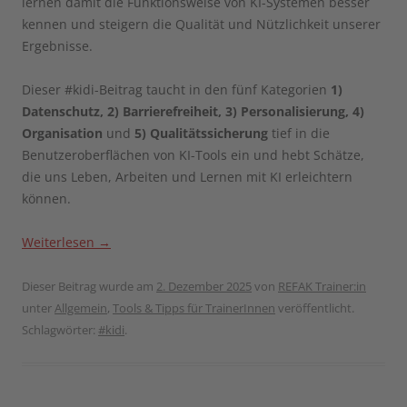
lernen damit die Funktionsweise von KI-Systemen besser
kennen und steigern die Qualität und Nützlichkeit unserer
Ergebnisse.
Dieser #kidi-Beitrag taucht in den fünf Kategorien
1)
Datenschutz, 2) Barrierefreiheit, 3) Personalisierung, 4)
Organisation
und
5) Qualitätssicherung
tief in die
Benutzeroberflächen von KI-Tools ein und hebt Schätze,
die uns Leben, Arbeiten und Lernen mit KI erleichtern
können.
Weiterlesen
→
Dieser Beitrag wurde am
2. Dezember 2025
von
REFAK Trainer:in
unter
Allgemein
,
Tools & Tipps für TrainerInnen
veröffentlicht.
Schlagwörter:
#kidi
.