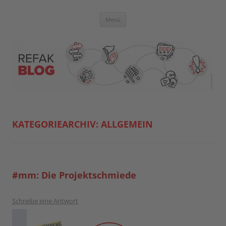
Zum
Inhalt
springen
Blog der Referent:innen Akademie
Menü
KATEGORIEARCHIV:
ALLGEMEIN
#mm: Die Projektschmiede
Schreibe eine Antwort