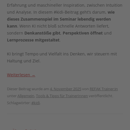
Erfahrung und maschineller Inspiration, zwischen Intuition
und Analyse. In diesem #kidi-Beitrag geht’s darum,
wie
dieses Zusammenspiel im Seminar lebendig werden
kann
. Wenn KI nicht bloß schnelle Antworten liefert,
sondern
Denkanstöße gibt
,
Perspektiven öffnet
und
Lernprozesse mitgestaltet
.
KI bringt Tempo und Vielfalt ins Denken, wir steuern mit
Haltung und Ziel.
Weiterlesen
→
Dieser Beitrag wurde am
4. November 2025
von
REFAK Trainer:in
unter
Allgemein
,
Tools & Tipps für TrainerInnen
veröffentlicht.
Schlagwörter:
#kidi
.