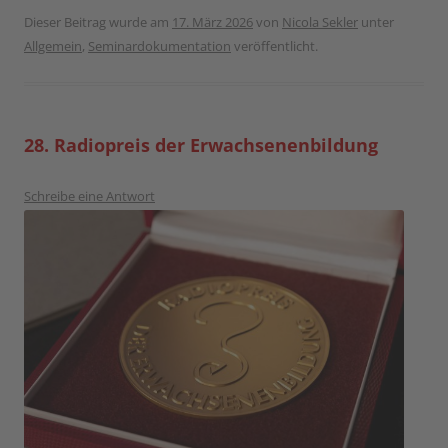
Dieser Beitrag wurde am
17. März 2026
von
Nicola Sekler
unter
Allgemein
,
Seminardokumentation
veröffentlicht.
28. Radiopreis der Erwachsenenbildung
Schreibe eine Antwort