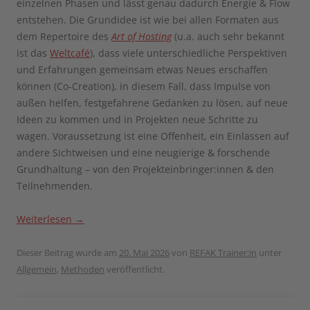
einzelnen Phasen und lässt genau dadurch Energie & Flow
entstehen. Die Grundidee ist wie bei allen Formaten aus
dem Repertoire des
Art of Hosting
(u.a. auch sehr bekannt
ist das
Weltcafé
), dass viele unterschiedliche Perspektiven
und Erfahrungen gemeinsam etwas Neues erschaffen
können (Co-Creation), in diesem Fall, dass Impulse von
außen helfen, festgefahrene Gedanken zu lösen, auf neue
Ideen zu kommen und in Projekten neue Schritte zu
wagen. Voraussetzung ist eine Offenheit, ein Einlassen auf
andere Sichtweisen und eine neugierige & forschende
Grundhaltung – von den Projekteinbringer:innen & den
Teilnehmenden.
Weiterlesen
→
Dieser Beitrag wurde am
20. Mai 2026
von
REFAK Trainer:in
unter
Allgemein
,
Methoden
veröffentlicht.