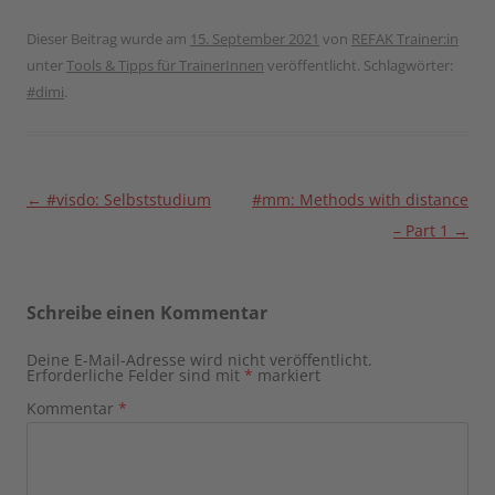
Dieser Beitrag wurde am
15. September 2021
von
REFAK Trainer:in
unter
Tools & Tipps für TrainerInnen
veröffentlicht. Schlagwörter:
#dimi
.
Beitragsnavigation
←
#visdo: Selbststudium
#mm: Methods with distance
– Part 1
→
Schreibe einen Kommentar
Deine E-Mail-Adresse wird nicht veröffentlicht.
Erforderliche Felder sind mit
*
markiert
Kommentar
*