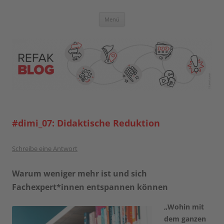
Zum
Inhalt
springen
Blog der Referent:innen Akademie
Menü
#dimi_07: Didaktische Reduktion
Schreibe eine Antwort
Warum weniger mehr ist und sich
Fachexpert*innen entspannen können
„Wohin mit
dem ganzen