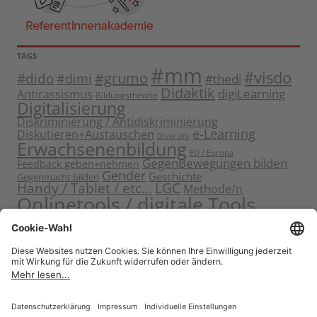
TAGS
#mm
#visdo
#dido
#grumo
#dimi
#thedi
Didaktik
digiLearning
Antirassismus
Bildungstheorie
Digitalisierung
Diskriminierung / Antidiskriminierung
e-Learning
Diskutieren+Austauschen
Diversity
Erwachsenenbildung
EU / Europa
GegenBewegungen bilden
Feedback geben+nehmen
Gender
Geschichte
Gegenmacht bilden
Handy / Tablet / etc...
LGC
Methode/n
Onlinetools / digitale Tools
Politische Bildung
Rassismus / Sexismus
Seminarplanung
Reflektieren
Sammeln
Sensibilisieren
Solidarität
Sichern+Verankern
Tagung
Starten+Kennenlernen
Teamentwicklung+Gruppendynamik
Themen bearbeiten
Themeneinstieg
Transfer
Visualisierung
Video
Voneinander+miteinander lernen