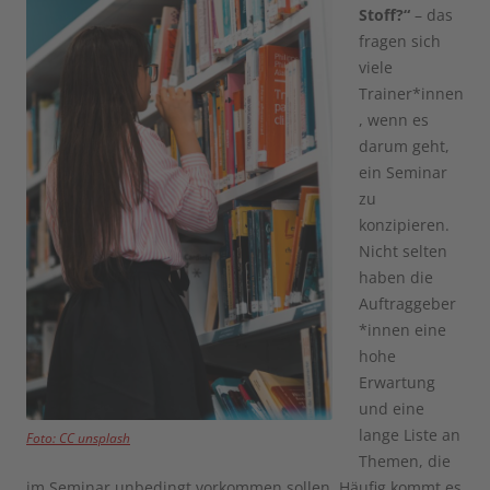
Stoff?“
– das
fragen sich
viele
Trainer*innen
, wenn es
darum geht,
ein Seminar
zu
konzipieren.
Nicht selten
haben die
Auftraggeber
*innen eine
hohe
Erwartung
und eine
lange Liste an
Foto: CC unsplash
Themen, die
im Seminar unbedingt vorkommen sollen. Häufig kommt es