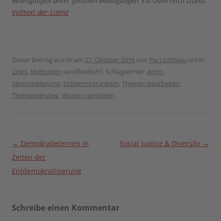
Bedingungen unter gleichen Bedingungen 3.0 Österreich Lizenz.
Volltext der Lizenz
Dieser Beitrag wurde am
27. Oktober 2016
von
Pia Lichtblau
unter
Links
,
Methoden
veröffentlicht. Schlagwörter:
#mm
,
Seminarplanung
,
Sichern+Verankern
,
Themen bearbeiten
,
Themeneinstieg
,
Wissen vermitteln
.
Beitragsnavigation
←
Demokratielernen in
Social Justice & Diversity
→
Zeiten der
Entdemokratisierung
Schreibe einen Kommentar