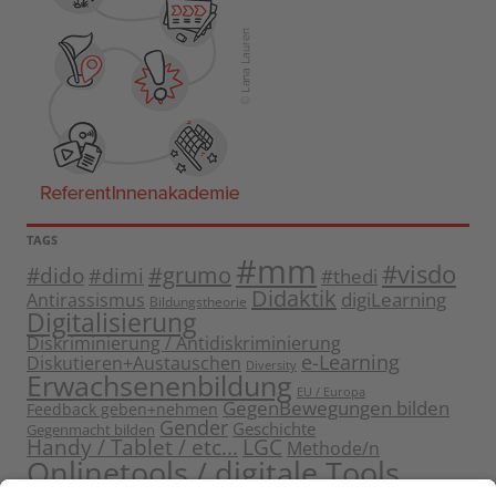
TAGS
#mm
#visdo
#dido
#grumo
#dimi
#thedi
Didaktik
digiLearning
Antirassismus
Bildungstheorie
Digitalisierung
Diskriminierung / Antidiskriminierung
e-Learning
Diskutieren+Austauschen
Diversity
Erwachsenenbildung
EU / Europa
GegenBewegungen bilden
Feedback geben+nehmen
Gender
Geschichte
Gegenmacht bilden
Handy / Tablet / etc...
LGC
Methode/n
Onlinetools / digitale Tools