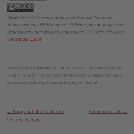
Dieses Werk ist lizenziert unter einer Creative Commons
Namensnennung-NichtKommerziell-Weitergabe unter gleichen
Bedingungen unter gleichen Bedingungen 3.0 Österreich Lizenz.
Volltext der Lizenz
Dieser Beitrag wurde am
14. Juni 2022
von
REFAK Trainer:in
unter
Tools & Tipps für TrainerInnen
veröffentlicht. Schlagwörter:
#geb
,
Erwachsenenbildung
,
Politische Bildung
,
Solidarität
.
Beitragsnavigation
←
Brings auf den Punkt und
Seminar für alle
→
hol uns ins Boot