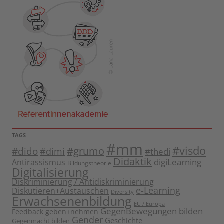
TAGS
#mm
#visdo
#dido
#grumo
#dimi
#thedi
Didaktik
digiLearning
Antirassismus
Bildungstheorie
Digitalisierung
Diskriminierung / Antidiskriminierung
e-Learning
Diskutieren+Austauschen
Diversity
Erwachsenenbildung
EU / Europa
GegenBewegungen bilden
Feedback geben+nehmen
Gender
Geschichte
Gegenmacht bilden