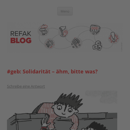
Zum
Inhalt
springen
Blog der Referent:innen Akademie
Menü
#geb: Solidarität – ähm, bitte was?
Schreibe eine Antwort