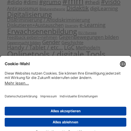
#mm
#visdo
#dido
#grumo
#dimi
#thedi
Didaktik
digiLearning
Antirassismus
Bildungstheorie
Digitalisierung
Diskriminierung / Antidiskriminierung
e-Learning
Diskutieren+Austauschen
Diversity
Erwachsenenbildung
EU / Europa
GegenBewegungen bilden
Feedback geben+nehmen
Gender
Geschichte
Gegenmacht bilden
Handy / Tablet / etc...
LGC
Methode/n
Onlinetools / digitale Tools
Politische Bildung
Rassismus / Sexismus
Seminarplanung
Reflektieren
Sammeln
Sensibilisieren
Solidarität
Sichern+Verankern
Tagung
Starten+Kennenlernen
Teamentwicklung+Gruppendynamik
Themen bearbeiten
Themeneinstieg
Transfer
Visualisierung
Video
Voneinander+miteinander lernen
Wissen vermitteln
Zitat
Stolz präsentiert von WordPress