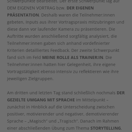
Schwerpunkte bearbeitet. Der erste Schwerpunkt lag auf
DEM EIGENEN VORTRAG bzw.
DER EIGENEN
PRÄSENTATION
. Deshalb waren die Teilnehmer:innen
gebeten, Inputs aus ihrer Vortragspraxis mitzubringen und
diese dann vor laufender Kamera zu präsentieren. Die
Auftritte wurden anschließend sorgfältig analysiert, die
Teilnehmer:innen gaben sich anhand vordefinierter
Kriterien detailliertes Feedback. Der zweite Schwerpunkt
fand sich im Feld
MEINE ROLLE ALS TRAINER:IN
. Die
Teilnehmer:innen hatten hier Gelegenheit, ihre eigene
Vortragstätigkeit ebenso intensiv zu reflektieren wie ihre
jeweiligen Zielgruppen.
Am dritten und letzten Tag stand schließlich nochmals
DER
GEZIELTE UMGANG MIT SPRACHE
im Mittelpunkt –
zunächst in Hinblick auf die Unterscheidung zwischen
positiver, motivierender und negativer, demotivierender
Sprache – „Magisch“ und „Tragisch“. Danach im Rahmen
einer abschließenden Übung zum Thema
STORYTELLING
,