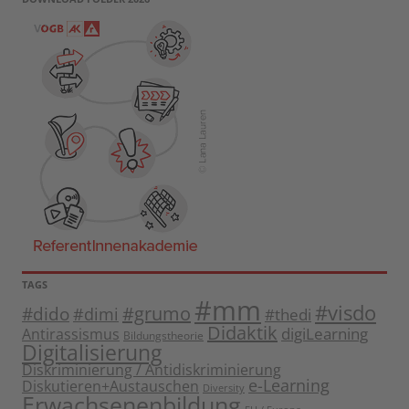
TAGS
#mm
#visdo
#dido
#grumo
#dimi
#thedi
Didaktik
digiLearning
Antirassismus
Bildungstheorie
Digitalisierung
Diskriminierung / Antidiskriminierung
e-Learning
Diskutieren+Austauschen
Diversity
Erwachsenenbildung