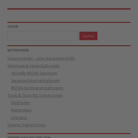
SUCHE
Suchen
nach:
KATEGORIEN
Unsere Serien – eine Navigationshilfe
Seminare & Veranstaltungen
Aktuelle REFAK-Seminare
Seminardokumentationen
REFAK-Großveranstaltungen
Tools & Tipps für Trainer:innen
Methoden
Materialien
Literatur
Unsere Trainer:innen
DOWNLOAD FOLDER 2026