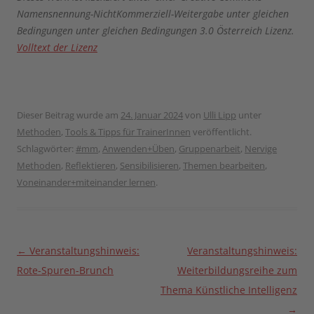
Namensnennung-NichtKommerziell-Weitergabe unter gleichen
Bedingungen unter gleichen Bedingungen 3.0 Österreich Lizenz.
Volltext der Lizenz
Dieser Beitrag wurde am
24. Januar 2024
von
Ulli Lipp
unter
Methoden
,
Tools & Tipps für TrainerInnen
veröffentlicht.
Schlagwörter:
#mm
,
Anwenden+Üben
,
Gruppenarbeit
,
Nervige
Methoden
,
Reflektieren
,
Sensibilisieren
,
Themen bearbeiten
,
Voneinander+miteinander lernen
.
Beitragsnavigation
←
Veranstaltungshinweis:
Veranstaltungshinweis:
Rote-Spuren-Brunch
Weiterbildungsreihe zum
Thema Künstliche Intelligenz
→