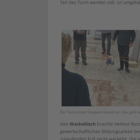
Teil des Turm werden soll, ist umgefal
Der Turm nimmt langsam Gestalt an. Das geht 
Den
Wackeltisch
brachte Helmut Russ 
gewerkschaftlichen Bildungsarbeit bei 
zulaufenden Fuß recht wackelig. Die u