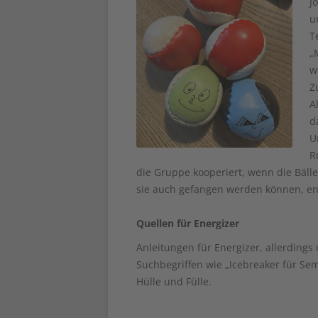
J
u
T
„
w
Z
A
d
U
R
die Gruppe kooperiert, wenn die Bäll
sie auch gefangen werden können, en
Quellen für Energizer
Anleitungen für Energizer, allerdings
Suchbegriffen wie „Icebreaker für Sem
Hülle und Fülle.