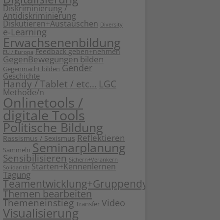
Diskriminierung /
Antidiskriminierung
Diskutieren+Austauschen
Diversity
e-Learning
Erwachsenenbildung
Feedback geben+nehmen
EU / Europa
GegenBewegungen bilden
Gender
Gegenmacht bilden
Geschichte
Handy / Tablet / etc...
LGC
Methode/n
Onlinetools /
digitale Tools
Politische Bildung
Reflektieren
Rassismus / Sexismus
Seminarplanung
Sammeln
Sensibilisieren
Sichern+Verankern
Starten+Kennenlernen
Solidarität
Tagung
Teamentwicklung+Gruppendynamik
Themen bearbeiten
Themeneinstieg
Video
Transfer
Visualisierung