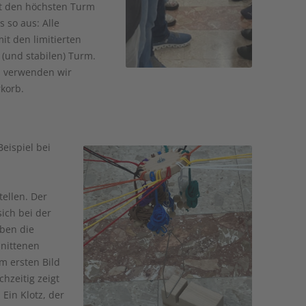
eit den höchsten Turm
s so aus: Alle
t den limitierten
 (und stabilen) Turm.
n verwenden wir
rkorb.
eispiel bei
ellen. Der
ich bei der
aben die
hnittenen
m ersten Bild
hzeitig zeigt
 Ein Klotz, der