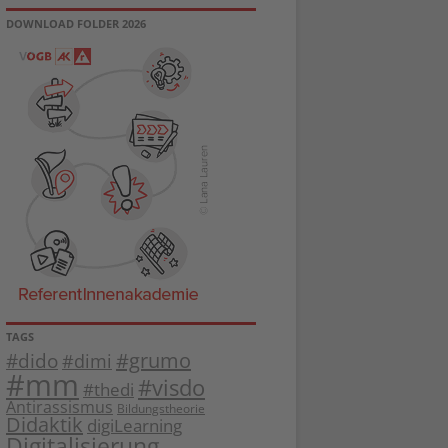
DOWNLOAD FOLDER 2026
TAGS
#dido
#grumo
#dimi
#mm
#visdo
#thedi
Antirassismus
Bildungstheorie
Didaktik
digiLearning
Digitalisierung