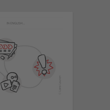
IN ENGLISH…