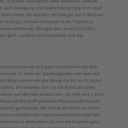
er „in action“ und stehen unter Adrenalin. Deshalb
ch auch Bewegung und Abwechslung nötig sind. Auch
s nicht immer, ein Abfallen der Energie durch Wechsel
ist es gut, ein paar Energizer in der Toolbox zu
minars wählen wir Übungen aus, wo es nicht um’s
enz geht, sondern um Kooperation und das
Dazu brauchen wir eine ganz simple Plane aus dem
Baumarkt. In einer der Standardgrößen von zwei auf
rei Meter können wir die Übung mit bis zu 15 Leuten
achen. Die verteilen sich um die Plane, die Ecken
üssen auf alle Fälle besetzt sein. Ich rolle eine 2-Euro-
Münze auf die straff gehaltene Plane und die Gruppe
versucht gemeinsam, die Münze am Rollen zu halten
und ein Umfallen oder das Hinausschießen über den
Folienrand zu verhindern. Da sind die Gruppen ganz