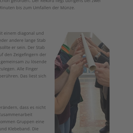
chön gefordert. Der Rekord liegt übrigens bei zwei
Minuten bis zum Umfallen der Münze.
it einem diagonal und
eder andere lange Stab
sollte er sein. Der Stab
auf den Zeigefingern der
 gemeinsam zu lösende
legen. Alle Finger
rühren. Das liest sich
erändern, dass es nicht
 Zusammenarbeit
kommen Gruppen eine
 und Klebeband. Die