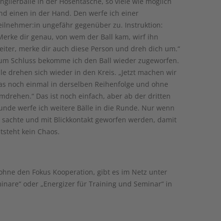
onglierbälle in der Hosentasche, so viele wie möglich
nd einen in der Hand. Den werfe ich einer
eilnehmer:in ungefähr gegenüber zu. Instruktion:
Merke dir genau, von wem der Ball kam, wirf ihn
eiter, merke dir auch diese Person und dreh dich um.“
um Schluss bekomme ich den Ball wieder zugeworfen.
lle drehen sich wieder in den Kreis. „Jetzt machen wir
as noch einmal in derselben Reihenfolge und ohne
mdrehen.“ Das ist noch einfach, aber ab der dritten
unde werfe ich weitere Bälle in die Runde. Nur wenn
e sachte und mit Blickkontakt geworfen werden, damit
tsteht kein Chaos.
 ohne den Fokus Kooperation, gibt es im Netz unter
inare“ oder „Energizer für Training und Seminar“ in