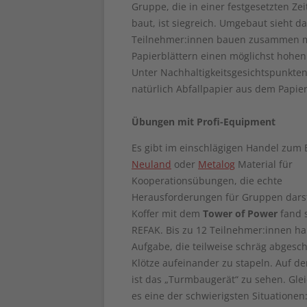
Gruppe, die in einer festgesetzten Z
baut, ist siegreich. Umgebaut sieht da
Teilnehmer:innen bauen zusammen mi
Papierblättern einen möglichst hohen
Unter Nachhaltigkeitsgesichtspunkte
natürlich Abfallpapier aus dem Papie
Übungen mit Profi-Equipment
Es gibt im einschlägigen Handel zum B
Neuland
oder
Metalog
Material für
Kooperationsübungen, die echte
Herausforderungen für Gruppen darst
Koffer mit dem
Tower of Power
fand s
REFAK. Bis zu 12 Teilnehmer:innen h
Aufgabe, die teilweise schräg abgesc
Klötze aufeinander zu stapeln. Auf de
ist das „Turmbaugerät“ zu sehen. Gleic
es eine der schwierigsten Situationen: