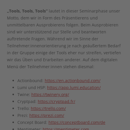
„Tools, Tools, Tools“
lautet in dieser Seminarphase unser
Motto, dem wir in Form des Präsentierens und
unmittelbaren Ausprobierens folgen. Beim Ausprobieren
sind wir unterstützend zur Stelle und beantworten
auftretende Fragen. Während wir im Sinne der
Teilnehmer:innenorientierung je nach geäußertem Bedarf
in der Gruppe einige der Tools eher nur streifen, vertiefen
wir das Üben und Erarbeiten anderer. Auf dem digitalen
Menü der Teilnehmer:innen stehen diesmal:
Actionbound:
https://en.actionbound.com/
Lumi und H5P:
https://app.lumi.education/
Twine:
https://twinery.org/
Cryptpad:
https://cryptpad.fr/
Trello:
https://trello.com/
Prezi:
https://prezi.com/
Concept Board:
https://conceptboard.com/de
Mentimeter:
https://mentimeter.com