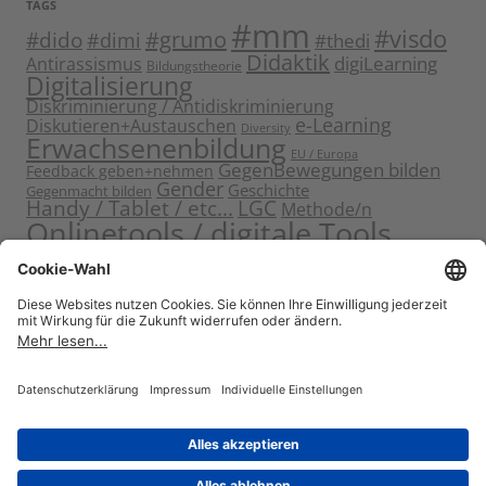
TAGS
#mm
#visdo
#dido
#grumo
#dimi
#thedi
Didaktik
digiLearning
Antirassismus
Bildungstheorie
Digitalisierung
Diskriminierung / Antidiskriminierung
e-Learning
Diskutieren+Austauschen
Diversity
Erwachsenenbildung
EU / Europa
GegenBewegungen bilden
Feedback geben+nehmen
Gender
Geschichte
Gegenmacht bilden
Handy / Tablet / etc...
LGC
Methode/n
Onlinetools / digitale Tools
Politische Bildung
Rassismus / Sexismus
Seminarplanung
Reflektieren
Sammeln
Sensibilisieren
Solidarität
Sichern+Verankern
Tagung
Starten+Kennenlernen
Teamentwicklung+Gruppendynamik
Themen bearbeiten
Themeneinstieg
Transfer
Visualisierung
Video
Voneinander+miteinander lernen
Wissen vermitteln
Zitat