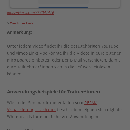
https://vimeo.com/486541410
Akzeptieren
>
YouTube Link
powered by
Usercentrics Consent Management
Platform
Anmerkung:
Unter jedem Video findet ihr die dazugehörigen YouTube
und vimeo Links – so könnte ihr die Videos in eure eigenen
miro Boards einbetten oder per E-Mail verschicken, damit
eure Teilnehmer*innen sich in die Software einlesen
können!
Anwendungsbeispiele für Trainer*innen
Wie in der Seminardokumentation vom
REFAK
Visualisierungscrashkurs
beschrieben, eignen sich digitale
Whiteboards für eine Reihe von Anwendungen: