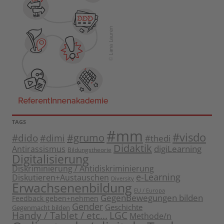
TAGS
#mm
#visdo
#dido
#grumo
#dimi
#thedi
Didaktik
digiLearning
Antirassismus
Bildungstheorie
Digitalisierung
Diskriminierung / Antidiskriminierung
e-Learning
Diskutieren+Austauschen
Diversity
Erwachsenenbildung
EU / Europa
GegenBewegungen bilden
Feedback geben+nehmen
Gender
Geschichte
Gegenmacht bilden
Handy / Tablet / etc...
LGC
Methode/n