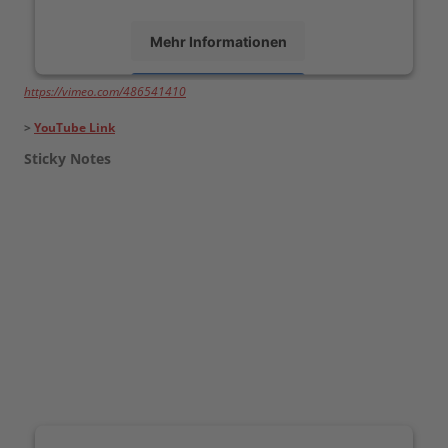
Mehr Informationen
https://vimeo.com/486541410
Akzeptieren
>
YouTube Link
powered by
Usercentrics Consent Management
Platform
Sticky Notes