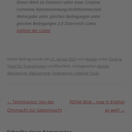
Dieses Werk ist lizenziert unter einer Creative
Commons Namensnennung-NichtKommerziell-
Weitergabe unter gleichen Bedingungen unter
gleichen Bedingungen 3.0 Österreich Lizenz.
Volltext der Lizenz
Dieser Beitrag wurde am
21. Januar 2021
von
#visdo
unter
Tools &
Tipps für TrainerInnen
veröffentlicht. Schlagwörter:
#visdo
,
Aktivierung
,
digiLearning
,
Onlinetools / digitale Tools
.
Beitragsnavigation
←
Terminaviso: Von der
REFAK Blog… now in English
Ohnmacht zur Gegenmacht
as well!
→