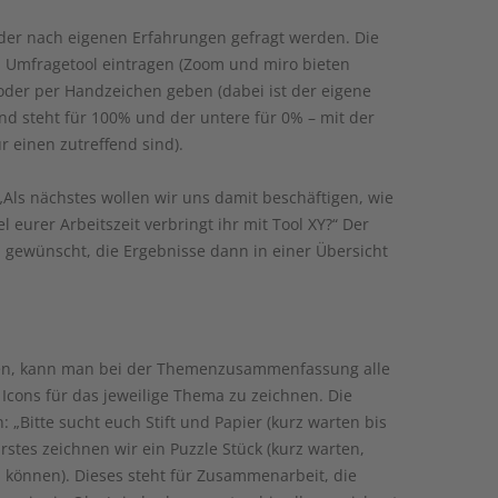
er nach eigenen Erfahrungen gefragt werden. Die
n Umfragetool eintragen (Zoom und miro bieten
 oder per Handzeichen geben (dabei ist der eigene
nd steht für 100% und der untere für 0% – mit der
r einen zutreffend sind).
„Als nächstes wollen wir uns damit beschäftigen, wie
l eurer Arbeitszeit verbringt ihr mit Tool XY?“ Der
n gewünscht, die Ergebnisse dann in einer Übersicht
ren, kann man bei der Themenzusammenfassung alle
m Icons für das jeweilige Thema zu zeichnen. Die
: „Bitte sucht euch Stift und Papier (kurz warten bis
rstes zeichnen wir ein Puzzle Stück (kurz warten,
 können). Dieses steht für Zusammenarbeit, die