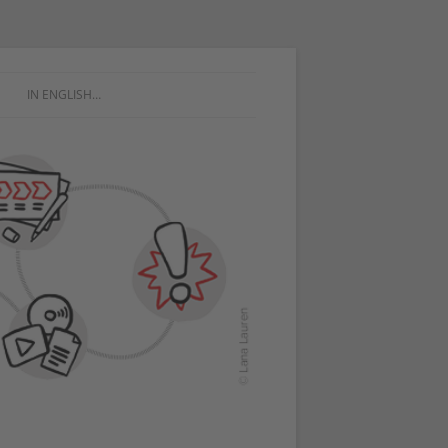
IN ENGLISH…