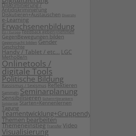
Diskriminierung /
Antidiskriminierung
Diskutieren+Austauschen
Diversity
e-Learning
Erwachsenenbildung
Feedback geben+nehmen
EU / Europa
GegenBewegungen bilden
Gender
Gegenmacht bilden
Geschichte
Handy / Tablet / etc...
LGC
Methode/n
Onlinetools /
digitale Tools
Politische Bildung
Reflektieren
Rassismus / Sexismus
Seminarplanung
Sammeln
Sensibilisieren
Sichern+Verankern
Starten+Kennenlernen
Solidarität
Tagung
Teamentwicklung+Gruppendynamik
Themen bearbeiten
Themeneinstieg
Video
Transfer
Visualisierung