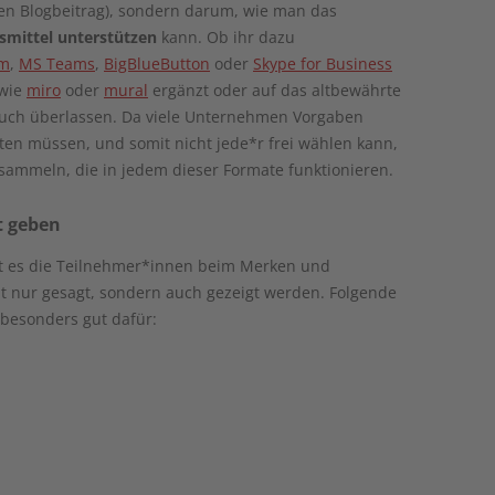
nen Blogbeitrag), sondern darum, wie man das
smittel unterstützen
kann. Ob ihr dazu
m
,
MS Teams
,
BigBlueButton
oder
Skype for Business
 wie
miro
oder
mural
ergänzt oder auf das altbewährte
 euch überlassen. Da viele Unternehmen Vorgaben
iten müssen, und somit nicht jede*r frei wählen kann,
 sammeln, die in jedem dieser Formate funktionieren.
t geben
zt es die Teilnehmer*innen beim Merken und
ht nur gesagt, sondern auch gezeigt werden. Folgende
besonders gut dafür: