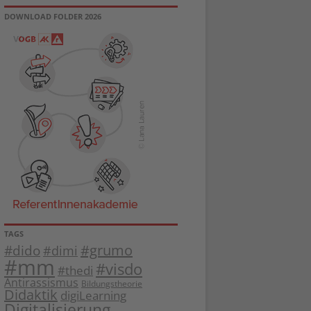
DOWNLOAD FOLDER 2026
TAGS
#dido
#grumo
#dimi
#mm
#visdo
#thedi
Antirassismus
Bildungstheorie
Didaktik
digiLearning
Digitalisierung