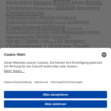
#mm
#visdo
#dido
#grumo
#dimi
#thedi
Didaktik
digiLearning
Antirassismus
Bildungstheorie
Digitalisierung
Diskriminierung / Antidiskriminierung
e-Learning
Diskutieren+Austauschen
Diversity
Erwachsenenbildung
EU / Europa
GegenBewegungen bilden
Feedback geben+nehmen
Gender
Geschichte
Gegenmacht bilden
Handy / Tablet / etc...
LGC
Methode/n
Onlinetools / digitale Tools
Politische Bildung
Rassismus / Sexismus
Seminarplanung
Reflektieren
Sammeln
Sensibilisieren
Solidarität
Sichern+Verankern
Tagung
Starten+Kennenlernen
Teamentwicklung+Gruppendynamik
Themen bearbeiten
Themeneinstieg
Transfer
Visualisierung
Video
Voneinander+miteinander lernen
Wissen vermitteln
Zitat
Stolz präsentiert von WordPress