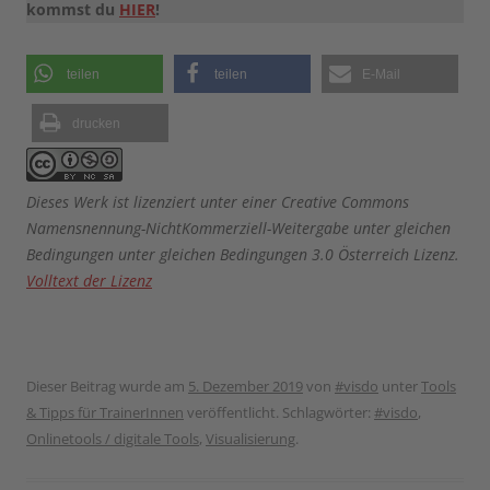
kommst du
HIER
!
teilen
teilen
E-Mail
drucken
Dieses Werk ist lizenziert unter einer Creative Commons
Namensnennung-NichtKommerziell-Weitergabe unter gleichen
Bedingungen unter gleichen Bedingungen 3.0 Österreich Lizenz.
Volltext der Lizenz
Dieser Beitrag wurde am
5. Dezember 2019
von
#visdo
unter
Tools
& Tipps für TrainerInnen
veröffentlicht. Schlagwörter:
#visdo
,
Onlinetools / digitale Tools
,
Visualisierung
.