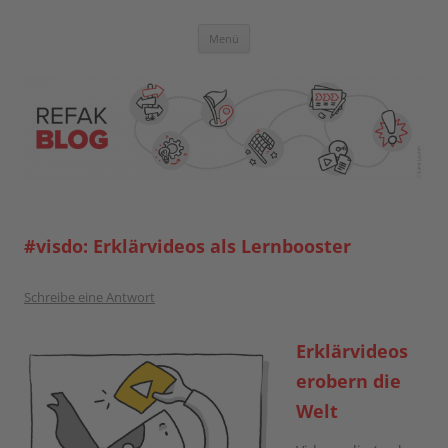
Zum
Inhalt
springen
Blog der Referent:innen Akademie
Menü
#visdo: Erklärvideos als Lernbooster
Schreibe eine Antwort
Erklärvideos
erobern die
Welt