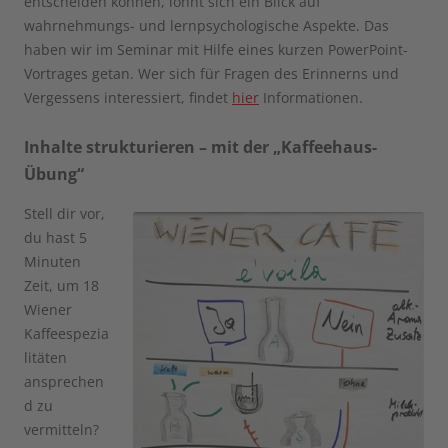
entscheiden können, lohnt sich ein Blick auf
wahrnehmungs- und lernpsychologische Aspekte. Das
haben wir im Seminar mit Hilfe eines kurzen PowerPoint-
Vortrages getan. Wer sich für Fragen des Erinnerns und
Vergessens interessiert, findet
hier
Informationen.
Inhalte strukturieren – mit der „Kaffeehaus-
Übung“
Stell dir vor,
du hast 5
Minuten
Zeit, um 18
Wiener
Kaffeespezia
litäten
ansprechen
d zu
vermitteln?