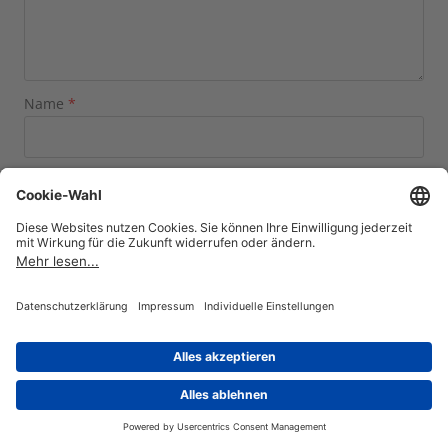
Name
*
E-Mail-Adresse
*
Website
Name, E-Mail-Adresse und Website in diesem Browser
für meinen nächsten Kommentar speichern.
×
5
=