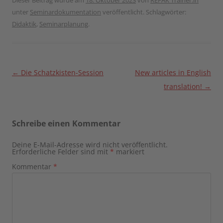
Dieser Beitrag wurde am
18. Oktober 2023
von
REFAK Trainer:in
unter
Seminardokumentation
veröffentlicht. Schlagwörter:
Didaktik
,
Seminarplanung
.
Beitragsnavigation
←
Die Schatzkisten-Session
New articles in English
translation!
→
Schreibe einen Kommentar
Deine E-Mail-Adresse wird nicht veröffentlicht.
Erforderliche Felder sind mit
*
markiert
Kommentar
*