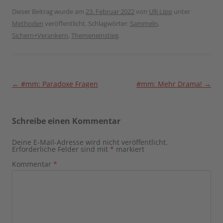
Dieser Beitrag wurde am
23. Februar 2022
von
Ulli Lipp
unter
Methoden
veröffentlicht. Schlagwörter:
Sammeln
,
Sichern+Verankern
,
Themeneinstieg
.
Beitragsnavigation
←
#mm: Paradoxe Fragen
#mm: Mehr Drama!
→
Schreibe einen Kommentar
Deine E-Mail-Adresse wird nicht veröffentlicht.
Erforderliche Felder sind mit
*
markiert
Kommentar
*