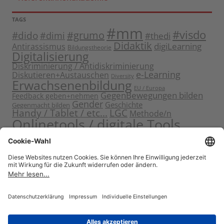
TAGS
#mm
#visdo
#dido
#grumo
#dimi
#thedi
Didaktik
digiLearning
Antirassismus
Bildungstheorie
Digitalisierung
Diskriminierung / Antidiskriminierung
e-Learning
Diskutieren+Austauschen
Diversity
Erwachsenenbildung
EU / Europa
GegenBewegungen bilden
Feedback geben+nehmen
Gender
Geschichte
Gegenmacht bilden
Handy / Tablet / etc...
LGC
Methode/n
Onlinetools / digitale Tools
Politische Bildung
Rassismus / Sexismus
Seminarplanung
Reflektieren
Sammeln
Sensibilisieren
Solidarität
Sichern+Verankern
Tagung
Starten+Kennenlernen
Teamentwicklung+Gruppendynamik
Themen bearbeiten
Themeneinstieg
Transfer
Visualisierung
Video
Voneinander+miteinander lernen
Wissen vermitteln
Zitat