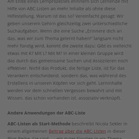
Am Ende eines Lernprozesses erinnern sich Lernende mit
Hilfe von ABC-Listen an mehr Inhalte als ohne diese
Hilfestellung. Warum ist das so? Vereinfacht gesagt: Wir
geben unserem Gehirn gleichzeitig zwei unterschiedliche
Suchaufgaben. Wenn die eine Suche „Erinnere dich an
das, was wir zum Thema gelernt haben!“ langsam nicht
mehr fündig wird, kommt die zweite dazu: Gibt es vielleicht
etwas mit K? Mit L? Mit M? In einer kleinen Gruppe wird
das durch das gemeinsame Suchen und Assoziieren noch
effektiver. Nicht das Produkt, die fertige Liste, ist für das
Verankern entscheidend, sondern das, was während des
Erstellens in unseren Köpfen vor sich geht. Lerninhalte
werden vor dem schnellen Vergessen bewahrt und mit
Wissen, das schon vorhanden ist, assoziativ verknüpft.
Andere Anwendungen der ABC-Liste
ABC-Listen als Start-Methode
beschreibt Nicola Sekler in
einem allgemeinen
Beitrag über die ABC-Listen
in dieser
Blog-Reihe. Sie sind „… ein guter Einstieg in ein Thema.