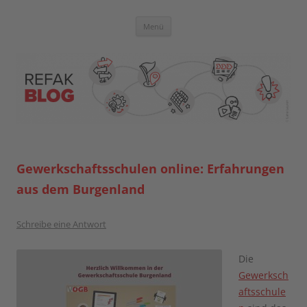
Zum
Inhalt
springen
Blog der Referent:innen Akademie
Menü
Gewerkschaftsschulen online: Erfahrungen
aus dem Burgenland
Schreibe eine Antwort
Die
Gewerksch
aftsschule