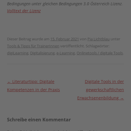
Bedingungen unter gleichen Bedingungen 3.0 Österreich Lizenz.
Volltext der Lizenz
Dieser Beitrag wurde am
15. Februar 2021
von
Pia Lichtblau
unter
Tools & Tipps für TrainerInnen
veröffentlicht. Schlagwörter:
digiLearning
,
Digitalisierung
,
e-Learning
,
Onlinetools / digitale Tools
.
Beitragsnavigation
←
Literaturtipp: Digitale
Digitale Tools in der
Kompetenzen in der Praxis
gewerkschaftlichen
Erwachsenenbildung
→
Schreibe einen Kommentar