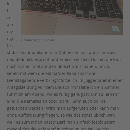
leic
ht
zus
am
me
nge
Gruppengefühl online
fas
st die “Kommunikation im Onlineseminarraum” müssen
neu definiert, erprobt und erlernt werden. Dürfen die Kids
noch schnell mal auf den Bildschirm schauen, um zu
sehen mit wem die Mama/der Papa sonst die
Dienstagabende verbringt? Sitze ich im Jogger oder in einer
Alltagskleidung vor dem Bildschirm? Habe ich ein Zimmer
für mich am Abend, wo es ruhig genug ist, um zu lernen?
Sind die Kameras an oder nicht? Kann auch online
getuschelt werden? Wird man aufgerufen oder kann man
ohne Aufforderung fragen, so wie das sonst üblich war,
weil es zum Inhalt passt? Darf man einfach losplaudern,
obwohl der/die Referent*in schon online ist? Welche