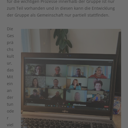
für die wichtigen Prozesse innerhalb der Gruppe ist nur
zum Teil vorhanden und in diesen kann die Entwicklung
der Gruppe als Gemeinschaft nur partiell stattfinden.
Die
Ges
prä
chs
kult
ur,
das
Mit
ein
an
der
tun
ode
r
viel