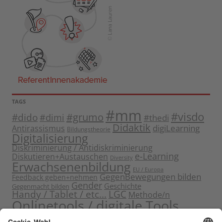
TAGS
#mm
#visdo
#dido
#grumo
#dimi
#thedi
Didaktik
digiLearning
Antirassismus
Bildungstheorie
Digitalisierung
Diskriminierung / Antidiskriminierung
e-Learning
Diskutieren+Austauschen
Diversity
Erwachsenenbildung
EU / Europa
GegenBewegungen bilden
Feedback geben+nehmen
Gender
Geschichte
Gegenmacht bilden
Handy / Tablet / etc...
LGC
Methode/n
Onlinetools / digitale Tools
Politische Bildung
Rassismus / Sexismus