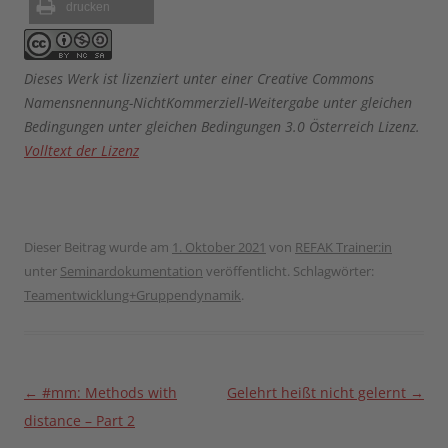
drucken
Dieses Werk ist lizenziert unter einer Creative Commons
Namensnennung-NichtKommerziell-Weitergabe unter gleichen
Bedingungen unter gleichen Bedingungen 3.0 Österreich Lizenz.
Volltext der Lizenz
Dieser Beitrag wurde am
1. Oktober 2021
von
REFAK Trainer:in
unter
Seminardokumentation
veröffentlicht. Schlagwörter:
Teamentwicklung+Gruppendynamik
.
Beitragsnavigation
←
#mm: Methods with
Gelehrt heißt nicht gelernt
→
distance – Part 2