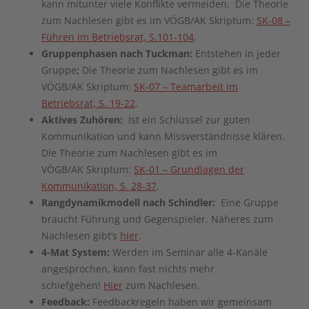
kann mitunter viele Konflikte vermeiden. Die Theorie
zum Nachlesen gibt es im VÖGB/AK Skriptum:
SK-08 –
Führen im Betriebsrat, S.101-104
.
Gruppenphasen nach Tuckman:
Entstehen in jeder
Gruppe
;
Die Theorie zum Nachlesen gibt es im
VÖGB/AK Skriptum:
SK-07 – Teamarbeit im
Betriebsrat, S. 19-22
.
Aktives Zuhören:
Ist ein Schlüssel zur guten
Kommunikation und kann Missverständnisse klären.
Die Theorie zum Nachlesen gibt es im
VÖGB/AK Skriptum:
SK-01 – Grundlagen der
Kommunikation, S. 28-37
.
Rangdynamikmodell nach Schindler:
Eine Gruppe
braucht Führung und Gegenspieler. Näheres zum
Nachlesen gibt’s
hier
.
4-Mat System:
Werden im Seminar alle 4-Kanäle
angesprochen, kann fast nichts mehr
schiefgehen!
Hier
zum Nachlesen.
Feedback:
Feedbackregeln haben wir gemeinsam