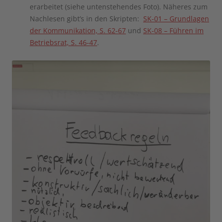
erarbeitet (siehe untenstehendes Foto). Näheres zum
Nachlesen gibt’s in den Skripten:
SK-01 – Grundlagen
der Kommunikation, S. 62-67
und
SK-08 – Führen im
Betriebsrat, S. 46-47
.