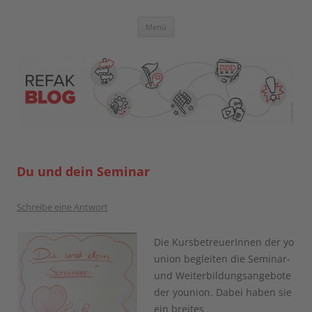
Zum
Inhalt
springen
Blog der Referent:innen Akademie
Menü
Du und dein Seminar
Schreibe eine Antwort
Die KursbetreuerInnen der yo
union begleiten die Seminar-
und Weiterbildungsangebote
der younion. Dabei haben sie
ein breites