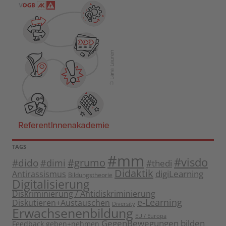
TAGS
#mm
#visdo
#dido
#grumo
#dimi
#thedi
Didaktik
digiLearning
Antirassismus
Bildungstheorie
Digitalisierung
Diskriminierung / Antidiskriminierung
e-Learning
Diskutieren+Austauschen
Diversity
Erwachsenenbildung
EU / Europa
GegenBewegungen bilden
Feedback geben+nehmen