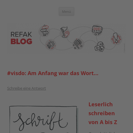
Zum
Inhalt
springen
Blog der Referent:innen Akademie
Menü
#visdo: Am Anfang war das Wort…
Schreibe eine Antwort
Leserlich
schreiben
von A bis Z