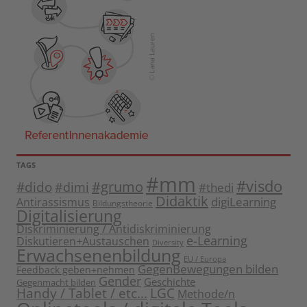
TAGS
#mm
#visdo
#dido
#grumo
#dimi
#thedi
Didaktik
digiLearning
Antirassismus
Bildungstheorie
Digitalisierung
Diskriminierung / Antidiskriminierung
e-Learning
Diskutieren+Austauschen
Diversity
Erwachsenenbildung
EU / Europa
GegenBewegungen bilden
Feedback geben+nehmen
Gender
Geschichte
Gegenmacht bilden
Handy / Tablet / etc...
LGC
Methode/n