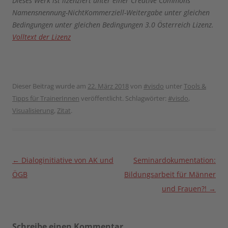
Dieses Werk ist lizenziert unter einer Creative Commons
Namensnennung-NichtKommerziell-Weitergabe unter gleichen
Bedingungen unter gleichen Bedingungen 3.0 Österreich Lizenz.
Volltext der Lizenz
Dieser Beitrag wurde am
22. März 2018
von
#visdo
unter
Tools &
Tipps für TrainerInnen
veröffentlicht. Schlagwörter:
#visdo
,
Visualisierung
,
Zitat
.
Beitragsnavigation
←
Dialoginitiative von AK und
Seminardokumentation:
ÖGB
Bildungsarbeit für Männer
und Frauen?!
→
Schreibe einen Kommentar