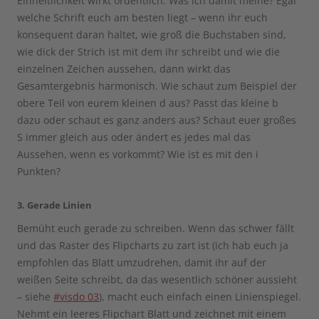
Einheitlichkeit wirkt ordentlich. Was ich damit meine? Egal
welche Schrift euch am besten liegt – wenn ihr euch
konsequent daran haltet, wie groß die Buchstaben sind,
wie dick der Strich ist mit dem ihr schreibt und wie die
einzelnen Zeichen aussehen, dann wirkt das
Gesamtergebnis harmonisch. Wie schaut zum Beispiel der
obere Teil von eurem kleinen d aus? Passt das kleine b
dazu oder schaut es ganz anders aus? Schaut euer großes
S immer gleich aus oder ändert es jedes mal das
Aussehen, wenn es vorkommt? Wie ist es mit den i
Punkten?
3. Gerade Linien
Bemüht euch gerade zu schreiben. Wenn das schwer fällt
und das Raster des Flipcharts zu zart ist (ich hab euch ja
empfohlen das Blatt umzudrehen, damit ihr auf der
weißen Seite schreibt, da das wesentlich schöner aussieht
– siehe
#visdo 03
), macht euch einfach einen Linienspiegel.
Nehmt ein leeres Flipchart Blatt und zeichnet mit einem