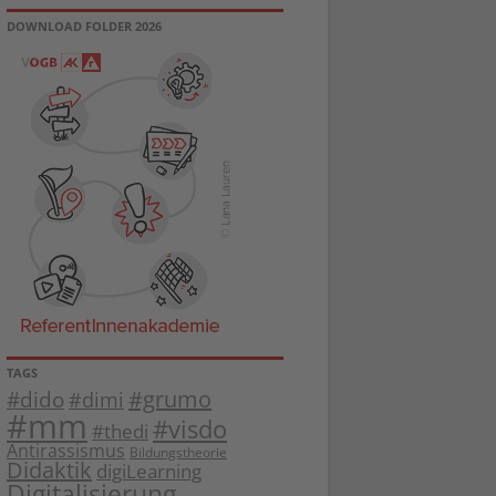
DOWNLOAD FOLDER 2026
TAGS
#dido
#grumo
#dimi
#mm
#visdo
#thedi
Antirassismus
Bildungstheorie
Didaktik
digiLearning
Digitalisierung