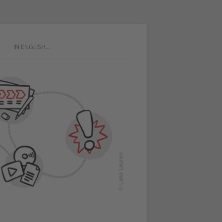
IN ENGLISH…