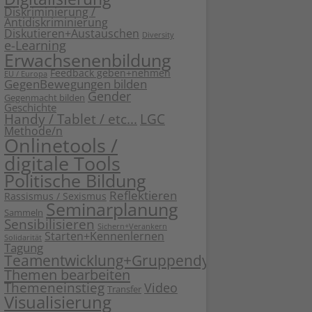
Diskriminierung /
Antidiskriminierung
Diskutieren+Austauschen
Diversity
e-Learning
Erwachsenenbildung
Feedback geben+nehmen
EU / Europa
GegenBewegungen bilden
Gender
Gegenmacht bilden
Geschichte
Handy / Tablet / etc...
LGC
Methode/n
Onlinetools /
digitale Tools
Politische Bildung
Reflektieren
Rassismus / Sexismus
Seminarplanung
Sammeln
Sensibilisieren
Sichern+Verankern
Starten+Kennenlernen
Solidarität
Tagung
Teamentwicklung+Gruppendynamik
Themen bearbeiten
Themeneinstieg
Video
Transfer
Visualisierung