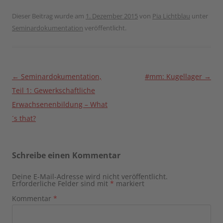
Dieser Beitrag wurde am
1. Dezember 2015
von
Pia Lichtblau
unter
Seminardokumentation
veröffentlicht.
Beitragsnavigation
←
Seminardokumentation,
#mm: Kugellager
→
Teil 1: Gewerkschaftliche
Erwachsenenbildung – What
´s that?
Schreibe einen Kommentar
Deine E-Mail-Adresse wird nicht veröffentlicht.
Erforderliche Felder sind mit
*
markiert
Kommentar
*