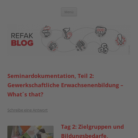
Zum
Inhalt
springen
Blog der Referent:innen Akademie
Menü
Seminardokumentation, Teil 2:
Gewerkschaftliche Erwachsenenbildung –
What´s that?
Schreibe eine Antwort
Tag 2: Zielgruppen und
Bildungsbedarfe,