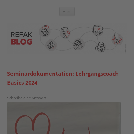
Zum
Inhalt
springen
Blog der Referent:innen Akademie
Menü
Seminardokumentation: Lehrgangscoach
Basics 2024
Schreibe eine Antwort