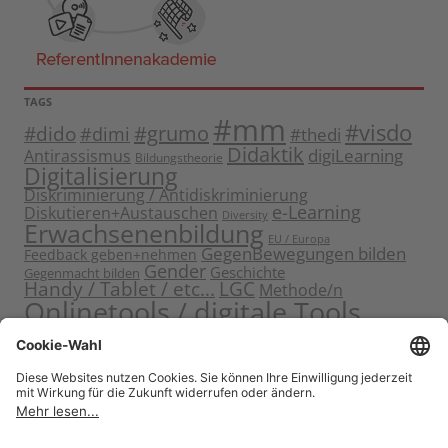
TAGS
#mm
#visdo
#dido
#grumo
#dimi
#thedi
Didaktik
digiLearning
Antirassismus
Bildungstheorie
Digitalisierung
Diskriminierung / Antidiskriminierung
e-Learning
Diskutieren+Austauschen
Diversity
Erwachsenenbildung
EU / Europa
GegenBewegungen bilden
Feedback geben+nehmen
Gender
Geschichte
Gegenmacht bilden
Handy / Tablet / etc...
LGC
Methode/n
Onlinetools / digitale Tools
Politische Bildung
Rassismus / Sexismus
Seminarplanung
Reflektieren
Sammeln
Sensibilisieren
Solidarität
Sichern+Verankern
Tagung
Starten+Kennenlernen
Teamentwicklung+Gruppendynamik
Themen bearbeiten
Themeneinstieg
Transfer