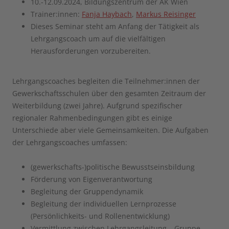
10.-12.09.2024, Bildungszentrum der AK Wien
Trainer:innen:
Fanja Haybach
,
Markus Reisinger
Dieses Seminar steht am Anfang der Tätigkeit als
Lehrgangscoach um auf die vielfältigen
Herausforderungen vorzubereiten.
Lehrgangscoaches begleiten die Teilnehmer:innen der
Gewerkschaftsschulen über den gesamten Zeitraum der
Weiterbildung (zwei Jahre). Aufgrund spezifischer
regionaler Rahmenbedingungen gibt es einige
Unterschiede aber viele Gemeinsamkeiten. Die Aufgaben
der Lehrgangscoaches umfassen:
(gewerkschafts-)politische Bewusstseinsbildung
Förderung von Eigenverantwortung
Begleitung der Gruppendynamik
Begleitung der individuellen Lernprozesse
(Persönlichkeits- und Rollenentwicklung)
Vermittlung zwischen Lehrgangsleitung – Gruppe –