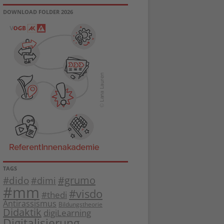
DOWNLOAD FOLDER 2026
TAGS
#dido
#grumo
#dimi
#mm
#visdo
#thedi
Antirassismus
Bildungstheorie
Didaktik
digiLearning
Digitalisierung