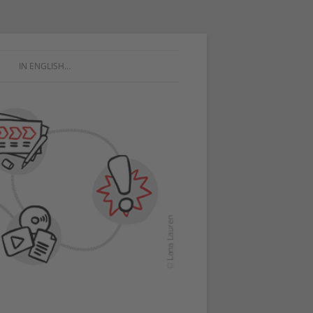
IN ENGLISH…