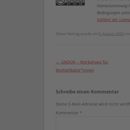
Namensnennung-Ni
Bedingungen unter
Volltext der Lizen
Dieser Beitrag wurde am
5. August 2020
vo
Beitragsnavigation
←
UNDOK – Workshops für
Multiplikator*innen
Schreibe einen Kommentar
Deine E-Mail-Adresse wird nicht veröff
Kommentar
*