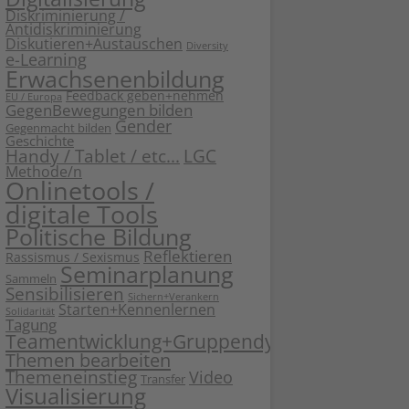
Diskriminierung /
Antidiskriminierung
Diskutieren+Austauschen
Diversity
e-Learning
Erwachsenenbildung
Feedback geben+nehmen
EU / Europa
GegenBewegungen bilden
Gender
Gegenmacht bilden
Geschichte
Handy / Tablet / etc...
LGC
Methode/n
Onlinetools /
digitale Tools
Politische Bildung
Reflektieren
Rassismus / Sexismus
Seminarplanung
Sammeln
Sensibilisieren
Sichern+Verankern
Starten+Kennenlernen
Solidarität
Tagung
Teamentwicklung+Gruppendynamik
Themen bearbeiten
Themeneinstieg
Video
Transfer
Visualisierung