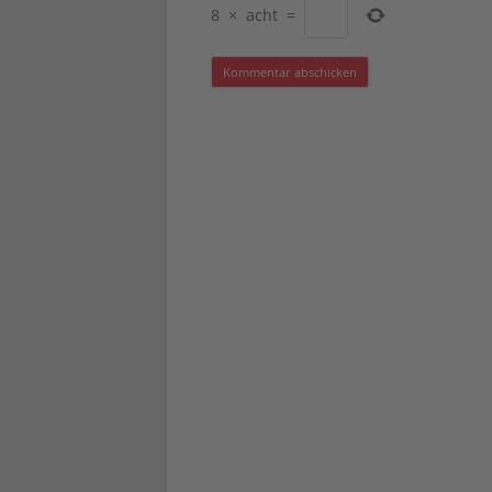
8
×
acht
=