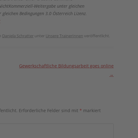
chtKommerziell-Weitergabe unter gleichen
 gleichen Bedingungen 3.0 Österreich Lizenz.
z
n
Daniela Schratter
unter
Unsere TrainerInnen
veröffentlicht.
Gewerkschaftliche Bildungsarbeit goes online
→
entlicht.
Erforderliche Felder sind mit
*
markiert