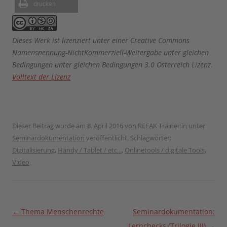
drucken
Dieses Werk ist lizenziert unter einer Creative Commons
Namensnennung-NichtKommerziell-Weitergabe unter gleichen
Bedingungen unter gleichen Bedingungen 3.0 Österreich Lizenz.
Volltext der Lizenz
Dieser Beitrag wurde am
8. April 2016
von
REFAK Trainer:in
unter
Seminardokumentation
veröffentlicht. Schlagwörter:
Digitalisierung
,
Handy / Tablet / etc...
,
Onlinetools / digitale Tools
,
Video
.
Beitragsnavigation
←
Thema Menschenrechte
Seminardokumentation:
Lernchecks (Trilogie III)
→