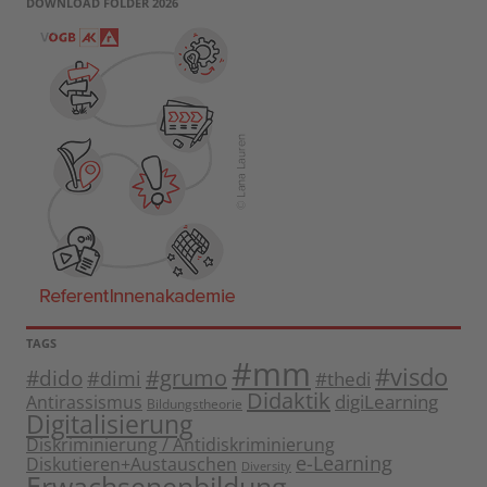
DOWNLOAD FOLDER 2026
TAGS
#mm
#visdo
#dido
#grumo
#dimi
#thedi
Didaktik
digiLearning
Antirassismus
Bildungstheorie
Digitalisierung
Diskriminierung / Antidiskriminierung
e-Learning
Diskutieren+Austauschen
Diversity
Erwachsenenbildung