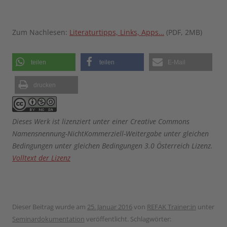
Zum Nachlesen:
Literaturtipps, Links, Apps…
(PDF, 2MB)
teilen
teilen
E-Mail
drucken
Dieses Werk ist lizenziert unter einer Creative Commons
Namensnennung-NichtKommerziell-Weitergabe unter gleichen
Bedingungen unter gleichen Bedingungen 3.0 Österreich Lizenz.
Volltext der Lizenz
Dieser Beitrag wurde am
25. Januar 2016
von
REFAK Trainer:in
unter
Seminardokumentation
veröffentlicht. Schlagwörter: