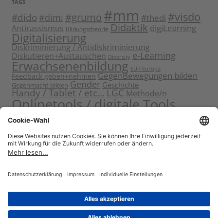
TAGS
#mm
#visdo
#dido
#grumo
#dimi
#thedi
Didaktik
digiLearning
Antirassismus
Bildungstheorie
Digitalisierung
Diskriminierung / Antidiskriminierung
e-Learning
Diskutieren+Austauschen
Diversity
Erwachsenenbildung
EU / Europa
GegenBewegungen bilden
Feedback geben+nehmen
Gender
Geschichte
Gegenmacht bilden
Handy / Tablet / etc...
LGC
Methode/n
Onlinetools / digitale Tools
Politische Bildung
Rassismus / Sexismus
Seminarplanung
Reflektieren
Sammeln
Sensibilisieren
Solidarität
Sichern+Verankern
Tagung
Starten+Kennenlernen
Teamentwicklung+Gruppendynamik
Themen bearbeiten
Themeneinstieg
Transfer
Visualisierung
Video
Voneinander+miteinander lernen
Wissen vermitteln
Zitat