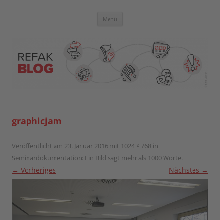
Zum
Inhalt
springen
Blog der Referent:innen Akademie
Menü
graphicjam
Veröffentlicht am
23. Januar 2016
mit
1024 × 768
in
Seminardokumentation: Ein Bild sagt mehr als 1000 Worte
.
← Vorheriges
Nächstes →