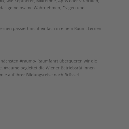
k, wie Kopfhörer, Mikrofone, Apps oder VR-Brillen,
cht das gemeinsame Wahrnehmen, Fragen und
ernen passiert nicht einfach in einem Raum. Lernen
r nächsten #raumo- Raumfahrt überqueren wir die
. #raumo begleitet die Wiener Betriebsrät:innen
ie auf ihrer Bildungsreise nach Brüssel.