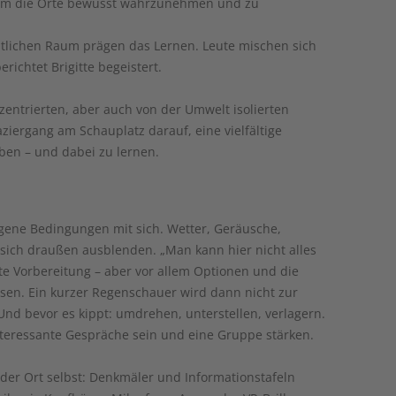
 um die Orte bewusst wahrzunehmen und zu
ntlichen Raum prägen das Lernen. Leute mischen sich
richtet Brigitte begeistert.
ntrierten, aber auch von der Umwelt isolierten
ziergang am Schauplatz darauf, eine vielfältige
ben – und dabei zu lernen.
gene Bedingungen mit sich. Wetter, Geräusche,
t sich draußen ausblenden. „Man kann hier nicht alles
te Vorbereitung – aber vor allem Optionen und die
ssen. Ein kurzer Regenschauer wird dann nicht zur
Und bevor es kippt: umdrehen, unterstellen, verlagern.
teressante Gespräche sein und eine Gruppe stärken.
 der Ort selbst: Denkmäler und Informationstafeln