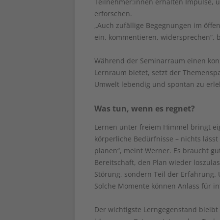
Teilnehmer:innen erhalten Impulse,
erforschen.
„Auch zufällige Begegnungen im öffe
ein, kommentieren, widersprechen“, be
Während der Seminarraum einen konze
Lernraum bietet, setzt der Themenspa
Umwelt lebendig und spontan zu erle
Was tun, wenn es regnet?
Lernen unter freiem Himmel bringt ei
körperliche Bedürfnisse – nichts läss
planen“, meint Werner. Es braucht gu
Bereitschaft, den Plan wieder loszula
Störung, sondern Teil der Erfahrung. 
Solche Momente können Anlass für in
Der wichtigste Lerngegenstand bleibt