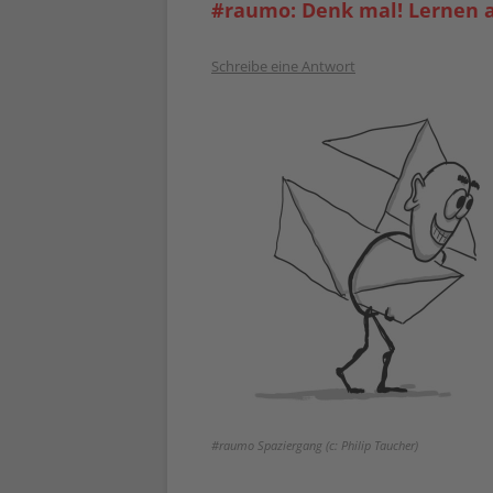
#raumo: Denk mal! Lernen a
Schreibe eine Antwort
#raumo Spaziergang (c: Philip Taucher)