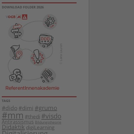
DOWNLOAD FOLDER 2026
TAGS
#dido
#grumo
#dimi
#mm
#visdo
#thedi
Antirassismus
Bildungstheorie
Didaktik
digiLearning
Digitalisierung