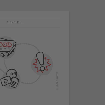
IN ENGLISH…