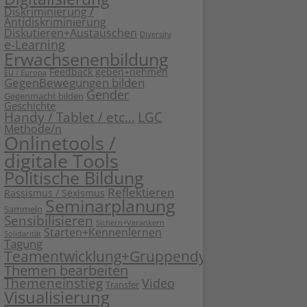
Diskriminierung /
Antidiskriminierung
Diskutieren+Austauschen
Diversity
e-Learning
Erwachsenenbildung
Feedback geben+nehmen
EU / Europa
GegenBewegungen bilden
Gender
Gegenmacht bilden
Geschichte
Handy / Tablet / etc...
LGC
Methode/n
Onlinetools /
digitale Tools
Politische Bildung
Reflektieren
Rassismus / Sexismus
Seminarplanung
Sammeln
Sensibilisieren
Sichern+Verankern
Starten+Kennenlernen
Solidarität
Tagung
Teamentwicklung+Gruppendynamik
Themen bearbeiten
Themeneinstieg
Video
Transfer
Visualisierung