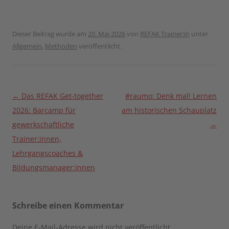
Dieser Beitrag wurde am
20. Mai 2026
von
REFAK Trainer:in
unter
Allgemein
,
Methoden
veröffentlicht.
Beitragsnavigation
←
Das REFAK Get-together
#raumo: Denk mal! Lernen
2026: Barcamp für
am historischen Schauplatz
gewerkschaftliche
→
Trainer:innen,
Lehrgangscoaches &
Bildungsmanager:innen
Schreibe einen Kommentar
Deine E-Mail-Adresse wird nicht veröffentlicht.