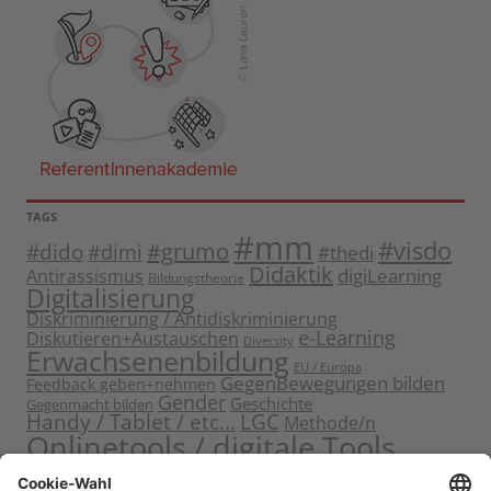
TAGS
#mm
#visdo
#dido
#grumo
#dimi
#thedi
Didaktik
digiLearning
Antirassismus
Bildungstheorie
Digitalisierung
Diskriminierung / Antidiskriminierung
e-Learning
Diskutieren+Austauschen
Diversity
Erwachsenenbildung
EU / Europa
GegenBewegungen bilden
Feedback geben+nehmen
Gender
Geschichte
Gegenmacht bilden
Handy / Tablet / etc...
LGC
Methode/n
Onlinetools / digitale Tools
Politische Bildung
Rassismus / Sexismus