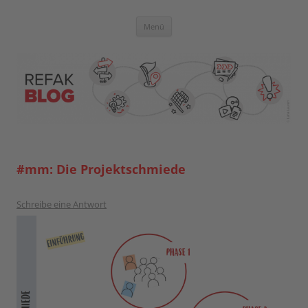
Zum
Inhalt
springen
Blog der Referent:innen Akademie
Menü
#mm: Die Projektschmiede
Schreibe eine Antwort