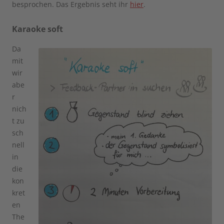
besprochen.
Das Ergebnis seht ihr
hier
.
Karaoke soft
Da
mit
wir
abe
r
nich
t zu
sch
nell
in
die
kon
kret
en
The