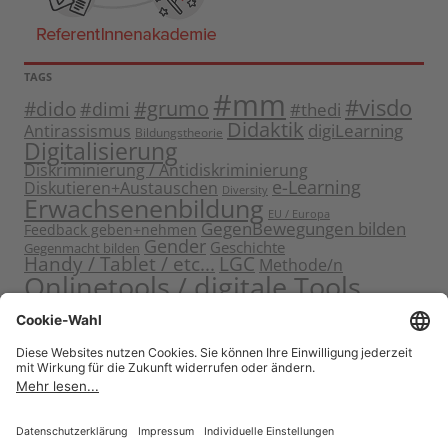
TAGS
#mm
#visdo
#dido
#grumo
#dimi
#thedi
Didaktik
digiLearning
Antirassismus
Bildungstheorie
Digitalisierung
Diskriminierung / Antidiskriminierung
e-Learning
Diskutieren+Austauschen
Diversity
Erwachsenenbildung
EU / Europa
GegenBewegungen bilden
Feedback geben+nehmen
Gender
Geschichte
Gegenmacht bilden
Handy / Tablet / etc...
LGC
Methode/n
Onlinetools / digitale Tools
Politische Bildung
Rassismus / Sexismus
Seminarplanung
Reflektieren
Sammeln
Sensibilisieren
Solidarität
Sichern+Verankern
Tagung
Starten+Kennenlernen
Teamentwicklung+Gruppendynamik
Themen bearbeiten
Themeneinstieg
Transfer
Visualisierung
Video
Voneinander+miteinander lernen