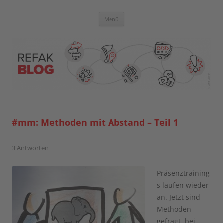
Zum
Inhalt
springen
Blog der Referent:innen Akademie
Menü
#mm: Methoden mit Abstand – Teil 1
3 Antworten
Präsenztraining
s laufen wieder
an. Jetzt sind
Methoden
gefragt, bei