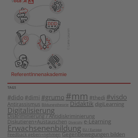
TAGS
#mm
#visdo
#dido
#grumo
#dimi
#thedi
Didaktik
digiLearning
Antirassismus
Bildungstheorie
Digitalisierung
Diskriminierung / Antidiskriminierung
e-Learning
Diskutieren+Austauschen
Diversity
Erwachsenenbildung
EU / Europa
GegenBewegungen bilden
Feedback geben+nehmen