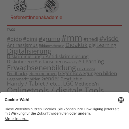
TAGS
#mm
#visdo
#dido
#grumo
#dimi
#thedi
Didaktik
digiLearning
Antirassismus
Bildungstheorie
Digitalisierung
Diskriminierung / Antidiskriminierung
e-Learning
Diskutieren+Austauschen
Diversity
Erwachsenenbildung
EU / Europa
GegenBewegungen bilden
Feedback geben+nehmen
Gender
Geschichte
Gegenmacht bilden
Handy / Tablet / etc...
LGC
Methode/n
Onlinetools / digitale Tools
Politische Bildung
Rassismus / Sexismus
Seminarplanung
Reflektieren
Sammeln
Sensibilisieren
Solidarität
Sichern+Verankern
Tagung
Starten+Kennenlernen
Teamentwicklung+Gruppendynamik
Themen bearbeiten
Themeneinstieg
Transfer