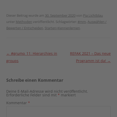
Dieser Beitrag wurde am
30. September 2020
von
Pia Lichtblau
unter
Methoden
veröffentlicht. Schlagwörter:
#mm
,
Auswählen /
Bewerten / Entscheiden
,
Starten+Kennenlernen
.
Beitragsnavigation
←
#grumo_11: Hierarchies in
REFAK 2021 – Das neue
groups
Programm ist da!
→
Schreibe einen Kommentar
Deine E-Mail-Adresse wird nicht veröffentlicht.
Erforderliche Felder sind mit
*
markiert
Kommentar
*