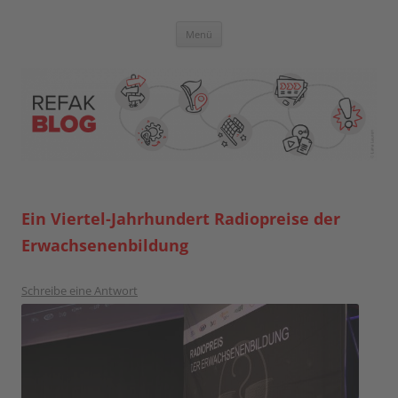
Zum
Inhalt
springen
Blog der Referent:innen Akademie
Menü
Ein Viertel-Jahrhundert Radiopreise der
Erwachsenenbildung
Schreibe eine Antwort