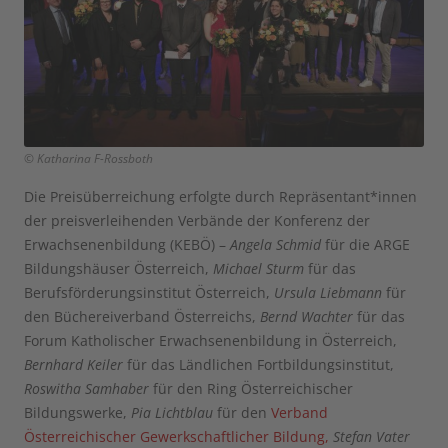
© Katharina F-Rossboth
Die Preisüberreichung erfolgte durch Repräsentant*innen
der preisverleihenden Verbände der Konferenz der
Erwachsenenbildung (KEBÖ) –
Angela Schmid
für die ARGE
Bildungshäuser Österreich,
Michael Sturm
für das
Berufsförderungsinstitut Österreich,
Ursula Liebmann
für
den Büchereiverband Österreichs,
Bernd Wachter
für das
Forum Katholischer Erwachsenenbildung in Österreich,
Bernhard Keiler
für das Ländlichen Fortbildungsinstitut,
Roswitha Samhaber
für den Ring Österreichischer
Bildungswerke,
Pia Lichtblau
für den
Verband
Österreichischer Gewerkschaftlicher Bildung,
Stefan Vater