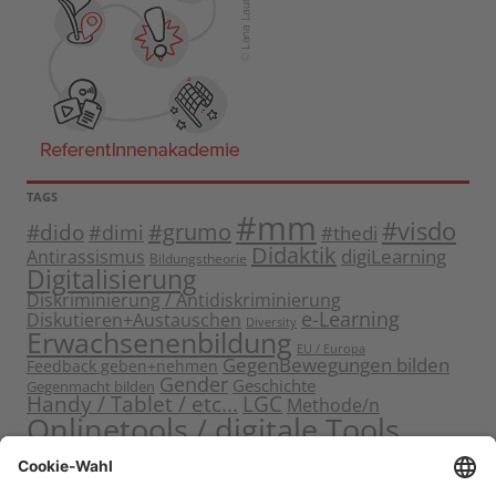
TAGS
#mm
#visdo
#dido
#grumo
#dimi
#thedi
Didaktik
digiLearning
Antirassismus
Bildungstheorie
Digitalisierung
Diskriminierung / Antidiskriminierung
e-Learning
Diskutieren+Austauschen
Diversity
Erwachsenenbildung
EU / Europa
GegenBewegungen bilden
Feedback geben+nehmen
Gender
Geschichte
Gegenmacht bilden
Handy / Tablet / etc...
LGC
Methode/n
Onlinetools / digitale Tools
Politische Bildung
Rassismus / Sexismus
Seminarplanung
Reflektieren
Sammeln