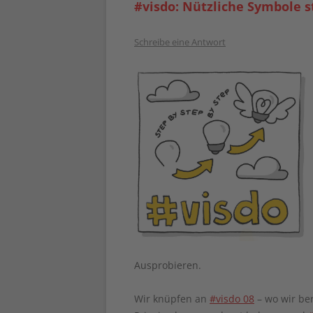
#visdo: Nützliche Symbole s
Schreibe eine Antwort
Ausprobieren.
Wir knüpfen an
#visdo 08
– wo wir be