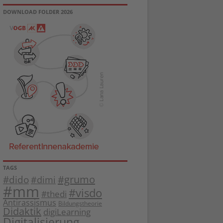
DOWNLOAD FOLDER 2026
TAGS
#dido
#grumo
#dimi
#mm
#visdo
#thedi
Antirassismus
Bildungstheorie
Didaktik
digiLearning
Digitalisierung