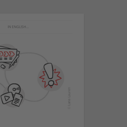
IN ENGLISH…