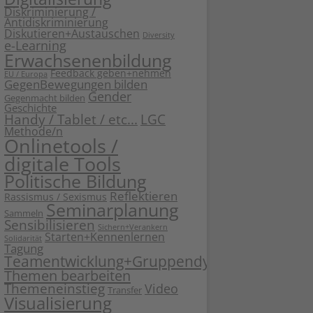
Diskriminierung /
Antidiskriminierung
Diskutieren+Austauschen
Diversity
e-Learning
Erwachsenenbildung
Feedback geben+nehmen
EU / Europa
GegenBewegungen bilden
Gender
Gegenmacht bilden
Geschichte
Handy / Tablet / etc...
LGC
Methode/n
Onlinetools /
digitale Tools
Politische Bildung
Reflektieren
Rassismus / Sexismus
Seminarplanung
Sammeln
Sensibilisieren
Sichern+Verankern
Starten+Kennenlernen
Solidarität
Tagung
Teamentwicklung+Gruppendynamik
Themen bearbeiten
Themeneinstieg
Video
Transfer
Visualisierung