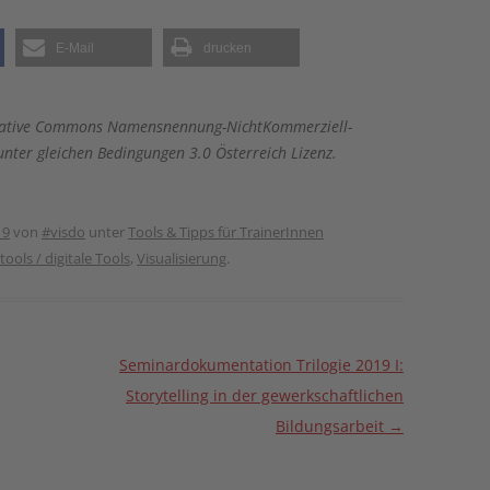
E-Mail
drucken
 Creative Commons Namensnennung-NichtKommerziell-
nter gleichen Bedingungen 3.0 Österreich Lizenz.
19
von
#visdo
unter
Tools & Tipps für TrainerInnen
tools / digitale Tools
,
Visualisierung
.
Seminardokumentation Trilogie 2019 I:
Storytelling in der gewerkschaftlichen
Bildungsarbeit
→