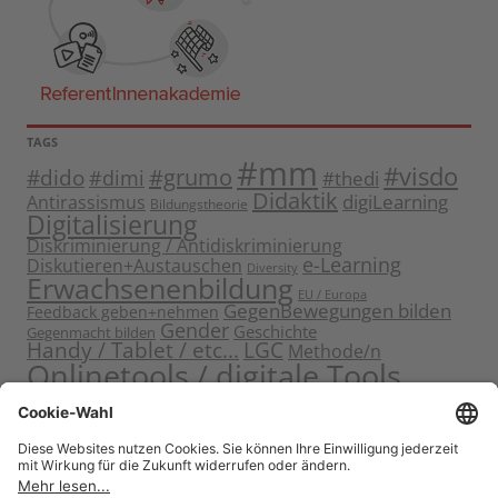
TAGS
#mm
#visdo
#dido
#grumo
#dimi
#thedi
Didaktik
digiLearning
Antirassismus
Bildungstheorie
Digitalisierung
Diskriminierung / Antidiskriminierung
e-Learning
Diskutieren+Austauschen
Diversity
Erwachsenenbildung
EU / Europa
GegenBewegungen bilden
Feedback geben+nehmen
Gender
Geschichte
Gegenmacht bilden
Handy / Tablet / etc...
LGC
Methode/n
Onlinetools / digitale Tools
Politische Bildung
Rassismus / Sexismus
Seminarplanung
Reflektieren
Sammeln
Sensibilisieren
Solidarität
Sichern+Verankern
Tagung
Starten+Kennenlernen
Teamentwicklung+Gruppendynamik