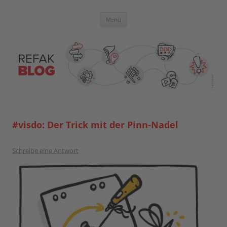
Zum
Inhalt
springen
Blog der Referent:innen Akademie
Menü
#visdo: Der Trick mit der Pinn-Nadel
Schreibe eine Antwort