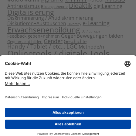
Didaktik
digiLearning
Antirassismus
Bildungstheorie
Digitalisierung
Diskriminierung / Antidiskriminierung
e-Learning
Diskutieren+Austauschen
Diversity
Erwachsenenbildung
EU / Europa
GegenBewegungen bilden
Feedback geben+nehmen
Gender
Geschichte
Gegenmacht bilden
Handy / Tablet / etc...
LGC
Methode/n
Onlinetools / digitale Tools
Politische Bildung
Rassismus / Sexismus
Seminarplanung
Reflektieren
Sammeln
Sensibilisieren
Solidarität
Sichern+Verankern
Tagung
Starten+Kennenlernen
Teamentwicklung+Gruppendynamik
Themen bearbeiten
Themeneinstieg
Transfer
Visualisierung
Video
Voneinander+miteinander lernen
Wissen vermitteln
Zitat
Stolz präsentiert von WordPress