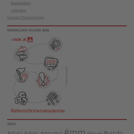
Materialien
Literatur
Unsere Trainer:innen
DOWNLOAD FOLDER 2026
TAGS
#mm
#visdo
#dido
#grumo
#dimi
#thedi