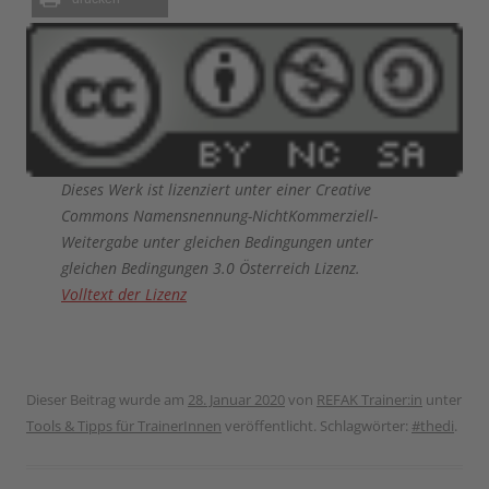
Dieses Werk ist lizenziert unter einer Creative
Commons Namensnennung-NichtKommerziell-
Weitergabe unter gleichen Bedingungen unter
gleichen Bedingungen 3.0 Österreich Lizenz.
Volltext der Lizenz
Dieser Beitrag wurde am
28. Januar 2020
von
REFAK Trainer:in
unter
Tools & Tipps für TrainerInnen
veröffentlicht. Schlagwörter:
#thedi
.