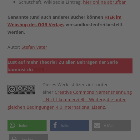
Schutzhaft. Wikipedia Eintrag,
hier online abrufbar
Genannte (und auch andere) Bücher können
HIER im
Webshop des ÖGB-Verlags
versandkostenfrei bestellt
werden.
Autor:
Stefan Vater
Lust auf mehr Theorie? Zu allen Beiträgen der Serie
kommst du
HIER
!
Dieses Werk ist lizenziert unter
einer
Creative Commons Namensnennung
– Nicht-kommerziell – Weitergabe unter
gleichen Bedingungen 4.0 International Lizenz
.
teilen
teilen
E-Mail
drucken