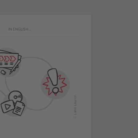
IN ENGLISH…