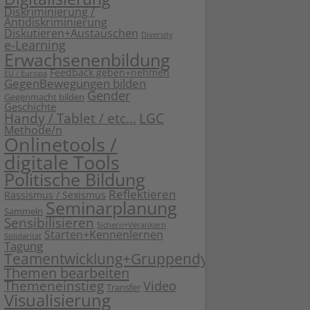
Diskriminierung /
Antidiskriminierung
Diskutieren+Austauschen
Diversity
e-Learning
Erwachsenenbildung
Feedback geben+nehmen
EU / Europa
GegenBewegungen bilden
Gender
Gegenmacht bilden
Geschichte
Handy / Tablet / etc...
LGC
Methode/n
Onlinetools /
digitale Tools
Politische Bildung
Reflektieren
Rassismus / Sexismus
Seminarplanung
Sammeln
Sensibilisieren
Sichern+Verankern
Starten+Kennenlernen
Solidarität
Tagung
Teamentwicklung+Gruppendynamik
Themen bearbeiten
Themeneinstieg
Video
Transfer
Visualisierung