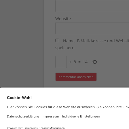
Website
Name, E-Mail-Adresse und Websi
speichern.
+
8
=
14
Stolz präsentiert von WordPress