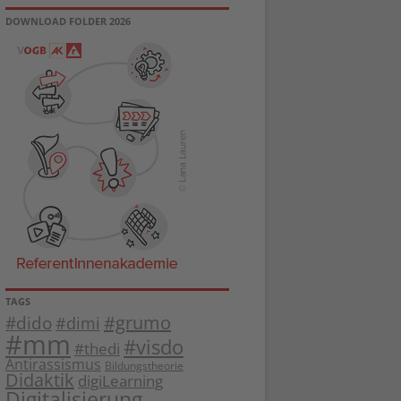
DOWNLOAD FOLDER 2026
TAGS
#dido
#grumo
#dimi
#mm
#visdo
#thedi
Antirassismus
Bildungstheorie
Didaktik
digiLearning
Digitalisierung