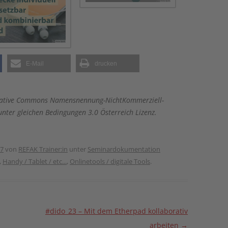
E-Mail
drucken
 Creative Commons Namensnennung-NichtKommerziell-
nter gleichen Bedingungen 3.0 Österreich Lizenz.
17
von
REFAK Trainer:in
unter
Seminardokumentation
,
Handy / Tablet / etc...
,
Onlinetools / digitale Tools
.
#dido_23 – Mit dem Etherpad kollaborativ
arbeiten
→