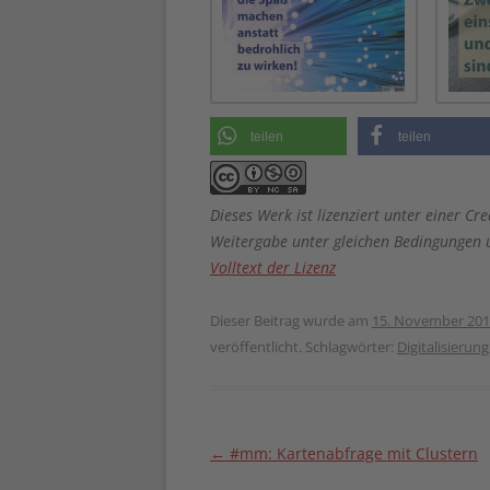
teilen
teilen
Dieses Werk ist lizenziert unter einer
Weitergabe unter gleichen Bedingungen u
Volltext der Lizenz
Dieser Beitrag wurde am
15. November 20
veröffentlicht. Schlagwörter:
Digitalisierung
Beitragsnavigation
←
#mm: Kartenabfrage mit Clustern