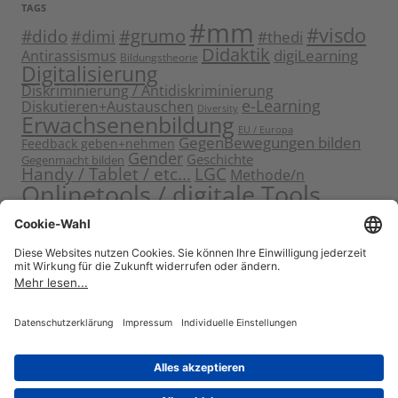
TAGS
#mm
#visdo
#dido
#grumo
#dimi
#thedi
Didaktik
digiLearning
Antirassismus
Bildungstheorie
Digitalisierung
Diskriminierung / Antidiskriminierung
e-Learning
Diskutieren+Austauschen
Diversity
Erwachsenenbildung
EU / Europa
GegenBewegungen bilden
Feedback geben+nehmen
Gender
Geschichte
Gegenmacht bilden
Handy / Tablet / etc...
LGC
Methode/n
Onlinetools / digitale Tools
Politische Bildung
Rassismus / Sexismus
Seminarplanung
Reflektieren
Sammeln
Sensibilisieren
Solidarität
Sichern+Verankern
Tagung
Starten+Kennenlernen
Teamentwicklung+Gruppendynamik
Themen bearbeiten
Themeneinstieg
Transfer
Visualisierung
Video
Voneinander+miteinander lernen
Wissen vermitteln
Zitat