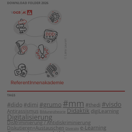
DOWNLOAD FOLDER 2026
TAGS
#mm
#visdo
#dido
#grumo
#dimi
#thedi
Didaktik
digiLearning
Antirassismus
Bildungstheorie
Digitalisierung
Diskriminierung / Antidiskriminierung
e-Learning
Diskutieren+Austauschen
Diversity