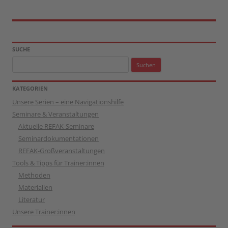
SUCHE
Suchen
nach:
KATEGORIEN
Unsere Serien – eine Navigationshilfe
Seminare & Veranstaltungen
Aktuelle REFAK-Seminare
Seminardokumentationen
REFAK-Großveranstaltungen
Tools & Tipps für Trainer:innen
Methoden
Materialien
Literatur
Unsere Trainer:innen