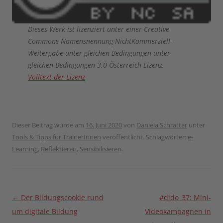
Dieses Werk ist lizenziert unter einer Creative
Commons Namensnennung-NichtKommerziell-
Weitergabe unter gleichen Bedingungen unter
gleichen Bedingungen 3.0 Österreich Lizenz.
Volltext der Lizenz
Dieser Beitrag wurde am
16. Juni 2020
von
Daniela Schratter
unter
Tools & Tipps für TrainerInnen
veröffentlicht. Schlagwörter:
e-
Learning
,
Reflektieren
,
Sensibilisieren
.
Beitragsnavigation
←
Der Bildungscookie rund
#dido_37: Mini-
um digitale Bildung
Videokampagnen in