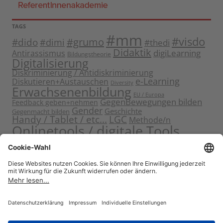
TAGS
#mm
#visdo
#dido
#grumo
#dimi
#thedi
Didaktik
digiLearning
Antirassismus
Bildungstheorie
Digitalisierung
Diskriminierung / Antidiskriminierung
e-Learning
Diskutieren+Austauschen
Diversity
Erwachsenenbildung
EU / Europa
GegenBewegungen bilden
Feedback geben+nehmen
Gender
Geschichte
Gegenmacht bilden
Handy / Tablet / etc...
LGC
Methode/n
Onlinetools / digitale Tools
Politische Bildung
Rassismus / Sexismus
Seminarplanung
Reflektieren
Sammeln
Sensibilisieren
Solidarität
Sichern+Verankern
Tagung
Starten+Kennenlernen
Teamentwicklung+Gruppendynamik
Themen bearbeiten
Themeneinstieg
Transfer
Visualisierung
Video
Voneinander+miteinander lernen
Wissen vermitteln
Zitat