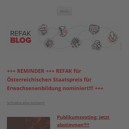
Zum
Inhalt
springen
Blog der Referent:innen Akademie
Menü
+++ REMINDER +++ REFAK für
Österreichischen Staatspreis für
Erwachsenenbildung nominiert!!! +++
Schreibe eine Antwort
Publikumsvoting: Jetzt
abstimmen!!!!