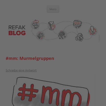
Zum
Inhalt
springen
Blog der Referent:innen Akademie
Menü
#mm: Murmelgruppen
Schreibe eine Antwort