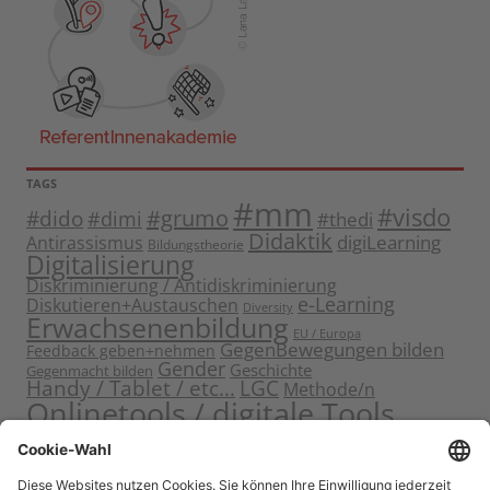
TAGS
#mm
#visdo
#dido
#grumo
#dimi
#thedi
Didaktik
digiLearning
Antirassismus
Bildungstheorie
Digitalisierung
Diskriminierung / Antidiskriminierung
e-Learning
Diskutieren+Austauschen
Diversity
Erwachsenenbildung
EU / Europa
GegenBewegungen bilden
Feedback geben+nehmen
Gender
Geschichte
Gegenmacht bilden
Handy / Tablet / etc...
LGC
Methode/n
Onlinetools / digitale Tools
Politische Bildung
Rassismus / Sexismus
Seminarplanung
Reflektieren
Sammeln
Sensibilisieren