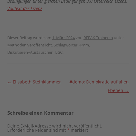
Bedingungen unter gleichen Bedingungen 3.0 Österreich Lizenz.
Volltext der Lizenz
Dieser Beitrag wurde am
1. März 2024
von
REFAK Trainer:in
unter
Methoden
veröffentlicht. Schlagwörter:
#mm
,
Diskutieren+Austauschen
,
LGC
.
Beitragsnavigation
←
Elisabeth Steinklammer
#demo: Demokratie auf allen
Ebenen
→
Schreibe einen Kommentar
Deine E-Mail-Adresse wird nicht veröffentlicht.
Erforderliche Felder sind mit
*
markiert