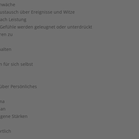
chwäche
ustausch über Ereignisse und Witze
ach Leistung
 Gefühle werden geleugnet oder unterdrückt
ren zu
alten
 für sich selbst
über Persönliches
ema
 an
igene Stärken
rtlich