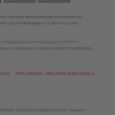
 Creative Commons Namensnennung-NichtKommerziell-
nter gleichen Bedingungen 3.0 Österreich Lizenz.
von
REFAK Trainer:in
unter
Methoden
veröffentlicht.
planung
,
Sensibilisieren
,
Themen bearbeiten
,
Themeneinstieg
.
s und
#mm: Planspiel – Mein Recht ist dein Recht
→
entlicht.
Erforderliche Felder sind mit
*
markiert