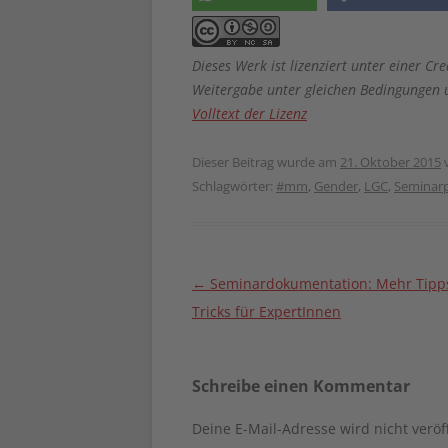
Dieses Werk ist lizenziert unter einer
Weitergabe unter gleichen Bedingungen u
Volltext der Lizenz
Dieser Beitrag wurde am
21. Oktober 2015
Schlagwörter:
#mm
,
Gender
,
LGC
,
Seminar
Beitragsnavigation
←
Seminardokumentation: Mehr Tipp
Tricks für ExpertInnen
Schreibe einen Kommentar
Deine E-Mail-Adresse wird nicht veröff