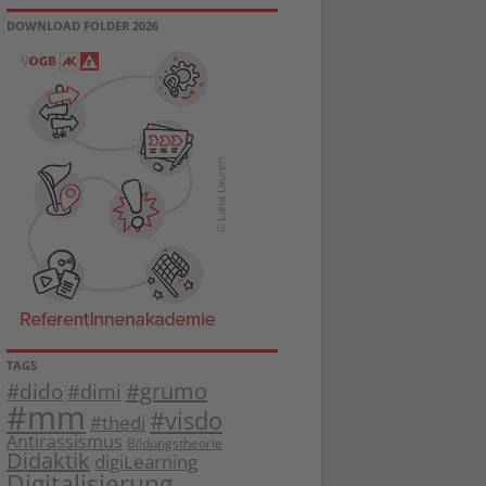
DOWNLOAD FOLDER 2026
TAGS
#dido
#grumo
#dimi
#mm
#visdo
#thedi
Antirassismus
Bildungstheorie
Didaktik
digiLearning
Digitalisierung