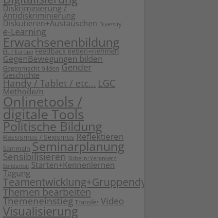
Diskriminierung /
Antidiskriminierung
Diskutieren+Austauschen
Diversity
e-Learning
Erwachsenenbildung
Feedback geben+nehmen
EU / Europa
GegenBewegungen bilden
Gender
Gegenmacht bilden
Geschichte
Handy / Tablet / etc...
LGC
Methode/n
Onlinetools /
digitale Tools
Politische Bildung
Reflektieren
Rassismus / Sexismus
Seminarplanung
Sammeln
Sensibilisieren
Sichern+Verankern
Starten+Kennenlernen
Solidarität
Tagung
Teamentwicklung+Gruppendynamik
Themen bearbeiten
Themeneinstieg
Video
Transfer
Visualisierung