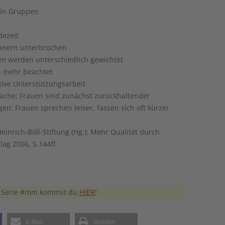
 in Gruppen
ezeit
nnern unterbrochen
n werden unterschiedlich gewichtet
 mehr beachtet
ive Unterstützungsarbeit
che; Frauen sind zunächst zurückhaltender
en: Frauen sprechen leiser, fassen sich oft kürzer
nrich-Böll-Stiftung (Hg.): Mehr Qualität durch
ag 2006, S.144ff.
er Serie #mm kommst du
HIER
!
E-Mail
drucken