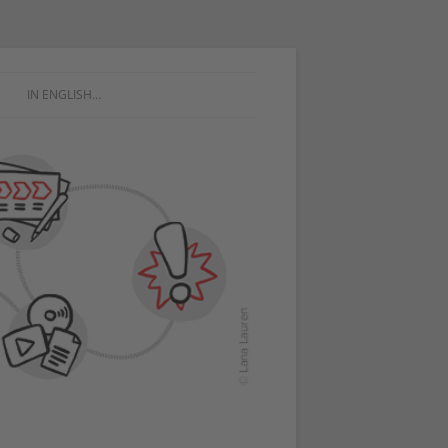
IN ENGLISH…