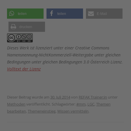
teilen
teilen
E-Mail
drucken
Dieses Werk ist lizenziert unter einer Creative Commons
Namensnennung-NichtKommerziell-Weitergabe unter gleichen
Bedingungen unter gleichen Bedingungen 3.0 Österreich Lizenz.
Volltext der Lizenz
Dieser Beitrag wurde am
30. Juli 2014
von
REFAK Trainer:in
unter
Methoden
veröffentlicht. Schlagwörter:
#mm
,
LGC
,
Themen
bearbeiten
,
Themeneinstieg
,
Wissen vermitteln
.