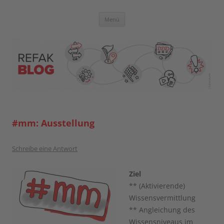
Zum
Inhalt
springen
Blog der Referent:innen Akademie
Menü
#mm: Ausstellung
Schreibe eine Antwort
Ziel
** (Aktivierende)
Wissensvermittlung
** Angleichung des
Wissensniveaus im