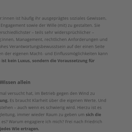
innen ist häufig ihr ausgeprägtes soziales Gewissen,
 Engagement sowie der Wille (mit) zu gestalten. Sie
rschiedlichster – teils sehr widersprüchlicher –
g:innen, Management, rechtlichen Anforderungen und
ohes Verantwortungsbewusstsein auf der einen Seite
en der eigenen Macht- und Einflussmöglichkeiten kann
 ist kein Luxus, sondern die Voraussetzung für
Wissen allein
 mal versucht hat, im Betrieb gegen den Wind zu
tung.
Es braucht Klarheit über die eigenen Werte. Und
tehen – auch wenn es schwierig wird. Hierzu ist es
gleitung, immer wieder Raum zu geben um
sich die
s? Warum engagiere ich mich? Frei nach Friedrich
jedes Wie ertragen.