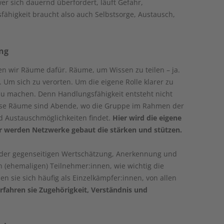
r sich dauernd überfordert, läuft Gefahr,
ähigkeit braucht also auch Selbstsorge, Austausch,
ng
n wir Räume dafür. Räume, um Wissen zu teilen – ja.
 Um sich zu verorten. Um die eigene Rolle klarer zu
zu machen. Denn Handlungsfähigkeit entsteht nicht
Diese Räume sind Abende, wo die Gruppe im Rahmen der
d Austauschmöglichkeiten findet.
Hier wird die eigene
ier werden Netzwerke gebaut die stärken und stützen.
der gegenseitigen Wertschätzung, Anerkennung und
n (ehemaligen) Teilnehmer:innen, wie wichtig die
len sie sich häufig als Einzelkämpfer:innen, von allen
rfahren sie Zugehörigkeit, Verständnis und