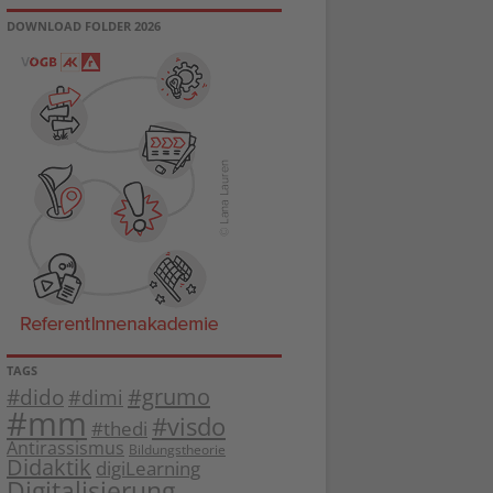
DOWNLOAD FOLDER 2026
TAGS
#dido
#grumo
#dimi
#mm
#visdo
#thedi
Antirassismus
Bildungstheorie
Didaktik
digiLearning
Digitalisierung