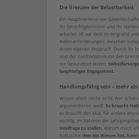
Die Grenzen der Belastbarkeit
Ein Hauptmerkmal von Gewerkschafter:
ihr Gerechtigkeitssinn und ihr starkes
arbeiten oft vor dem Hintergrund unte
Rollenanforderungen: zwischen Kolle
ihrem eigenen Anspruch. Durch ihr h
und der Konfrontation mit den Grenz
die Gesundheit leiden.
Selbstfürsorge
langfristiges Engagement.
Handlungsfähig sein – mehr als 
Wissen allein reicht nicht. Wer schon
argumentieren, weiß:
Es braucht Hal
es braucht den Mut, für andere einzus
wichtig, im Rahmen der Lehrgangsbe
Sinnfrage zu stellen.
Warum mach ich e
Nietzsche:
Wer ein Warum hat, kann 