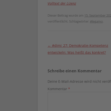
Volltext der Lizenz
Dieser Beitrag wurde am
15. September 20
veröffentlicht. Schlagwörter:
#legamo
.
Beitragsnavigation
←
#dimi_27: Demokratie-Kompetenz
entwickeln: Was heißt das konkret?
Schreibe einen Kommentar
Deine E-Mail-Adresse wird nicht veröff
Kommentar
*