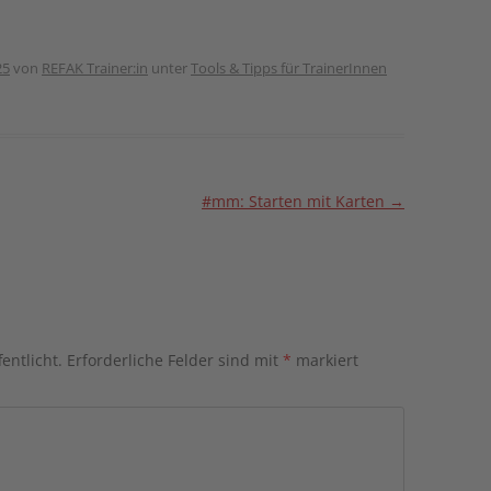
25
von
REFAK Trainer:in
unter
Tools & Tipps für TrainerInnen
#mm: Starten mit Karten
→
entlicht.
Erforderliche Felder sind mit
*
markiert