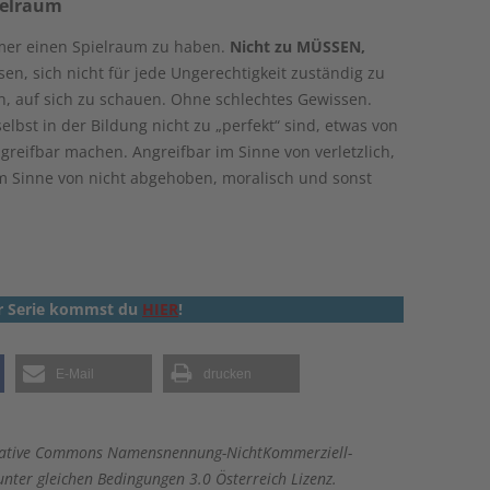
ielraum
mer einen Spielraum zu haben.
Nicht zu MÜSSEN,
sen, sich nicht für jede Ungerechtigkeit zuständig zu
n, auf sich zu schauen. Ohne schlechtes Gewissen.
elbst in der Bildung nicht zu „perfekt“ sind, etwas von
reifbar machen. Angreifbar im Sinne von verletzlich,
im Sinne von nicht abgehoben, moralisch und sonst
er Serie kommst du
HIER
!
E-Mail
drucken
 Creative Commons Namensnennung-NichtKommerziell-
nter gleichen Bedingungen 3.0 Österreich Lizenz.