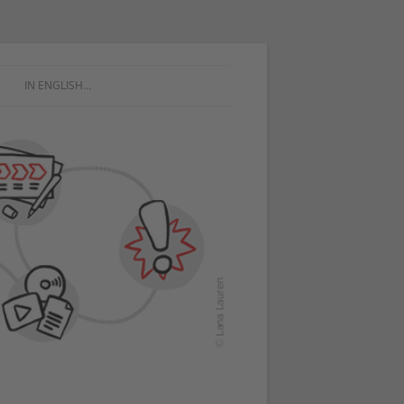
IN ENGLISH…