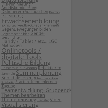
Diskriminierung /
Antidiskriminierung
Diskutieren+Austauschen
Diversity
e-Learning
Erwachsenenbildung
Feedback geben+nehmen
EU / Europa
GegenBewegungen bilden
Gender
Gegenmacht bilden
Geschichte
Handy / Tablet / etc...
LGC
Methode/n
Onlinetools /
digitale Tools
Politische Bildung
Reflektieren
Rassismus / Sexismus
Seminarplanung
Sammeln
Sensibilisieren
Sichern+Verankern
Starten+Kennenlernen
Solidarität
Tagung
Teamentwicklung+Gruppendynamik
Themen bearbeiten
Themeneinstieg
Video
Transfer
Visualisierung