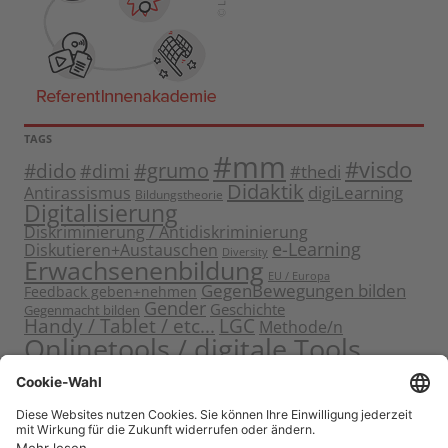
TAGS
#mm
#visdo
#dido
#grumo
#dimi
#thedi
Didaktik
digiLearning
Antirassismus
Bildungstheorie
Digitalisierung
Diskriminierung / Antidiskriminierung
e-Learning
Diskutieren+Austauschen
Diversity
Erwachsenenbildung
EU / Europa
GegenBewegungen bilden
Feedback geben+nehmen
Gender
Geschichte
Gegenmacht bilden
Handy / Tablet / etc...
LGC
Methode/n
Onlinetools / digitale Tools
Politische Bildung
Rassismus / Sexismus
Seminarplanung
Reflektieren
Sammeln
Sensibilisieren
Solidarität
Sichern+Verankern
Tagung
Starten+Kennenlernen