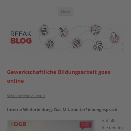
Zum
Inhalt
springen
Blog der Referent:innen Akademie
Menü
Gewerkschaftliche Bildungsarbeit goes
online
Schreibe eine Antwort
Interne Weiterbildung: Das Mitarbeiter*innengespräch
Auf alle,
die neu im