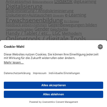
Didaktik
digiLearning
Antirassismus
Bildungstheorie
Digitalisierung
Diskriminierung / Antidiskriminierung
e-Learning
Diskutieren+Austauschen
Diversity
Erwachsenenbildung
EU / Europa
GegenBewegungen bilden
Feedback geben+nehmen
Gender
Geschichte
Gegenmacht bilden
Handy / Tablet / etc...
LGC
Methode/n
Onlinetools / digitale Tools
Politische Bildung
Rassismus / Sexismus
Seminarplanung
Reflektieren
Sammeln
Sensibilisieren
Solidarität
Sichern+Verankern
Tagung
Starten+Kennenlernen
Teamentwicklung+Gruppendynamik
Themen bearbeiten
Themeneinstieg
Transfer
Visualisierung
Video
Voneinander+miteinander lernen
Wissen vermitteln
Zitat
Stolz präsentiert von WordPress