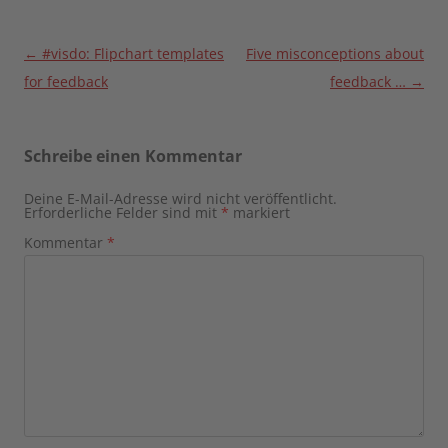
Beitragsnavigation
←
#visdo: Flipchart templates
Five misconceptions about
for feedback
feedback …
→
Schreibe einen Kommentar
Deine E-Mail-Adresse wird nicht veröffentlicht.
Erforderliche Felder sind mit
*
markiert
Kommentar
*