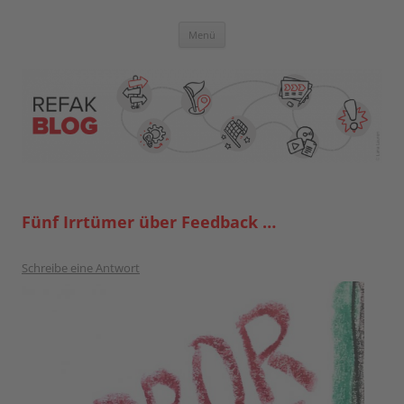
Zum
Inhalt
springen
Blog der Referent:innen Akademie
Menü
Fünf Irrtümer über Feedback …
Schreibe eine Antwort