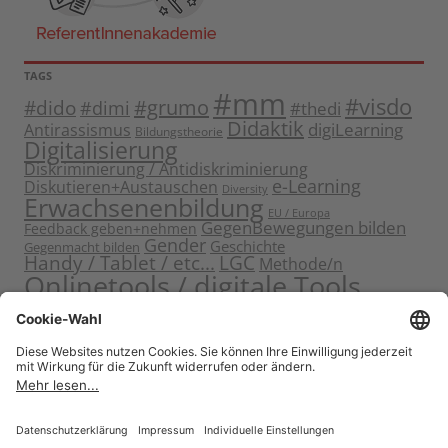
TAGS
#mm
#visdo
#dido
#grumo
#dimi
#thedi
Didaktik
digiLearning
Antirassismus
Bildungstheorie
Digitalisierung
Diskriminierung / Antidiskriminierung
e-Learning
Diskutieren+Austauschen
Diversity
Erwachsenenbildung
EU / Europa
GegenBewegungen bilden
Feedback geben+nehmen
Gender
Geschichte
Gegenmacht bilden
Handy / Tablet / etc...
LGC
Methode/n
Onlinetools / digitale Tools
Politische Bildung
Rassismus / Sexismus
Seminarplanung
Reflektieren
Sammeln
Sensibilisieren
Solidarität
Sichern+Verankern
Tagung
Starten+Kennenlernen
Teamentwicklung+Gruppendynamik
Themen bearbeiten
Themeneinstieg
Transfer
Visualisierung
Video
Voneinander+miteinander lernen