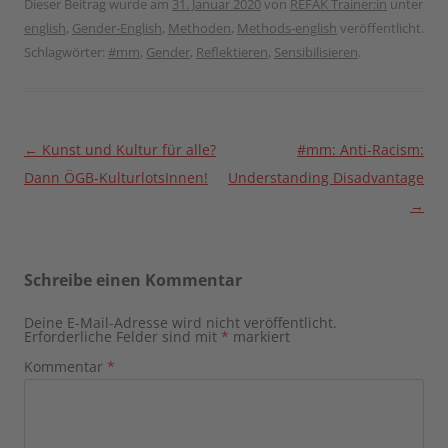
Dieser Beitrag wurde am
31. Januar 2020
von
REFAK Trainer:in
unter
english
,
Gender-English
,
Methoden
,
Methods-english
veröffentlicht.
Schlagwörter:
#mm
,
Gender
,
Reflektieren
,
Sensibilisieren
.
Beitragsnavigation
←
Kunst und Kultur für alle?
#mm: Anti-Racism:
Dann ÖGB-KulturlotsInnen!
Understanding Disadvantage
→
Schreibe einen Kommentar
Deine E-Mail-Adresse wird nicht veröffentlicht.
Erforderliche Felder sind mit
*
markiert
Kommentar
*