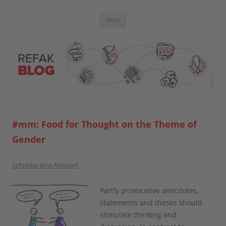
Zum
Inhalt
springen
Blog der Referent:innen Akademie
Menü
#mm: Food for Thought on the Theme of
Gender
Schreibe eine Antwort
Partly provocative anecdotes,
statements and theses should
stimulate thinking and