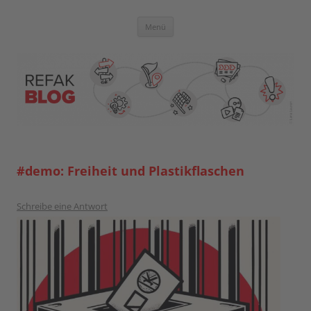
Zum
Inhalt
springen
Blog der Referent:innen Akademie
Menü
#demo: Freiheit und Plastikflaschen
Schreibe eine Antwort