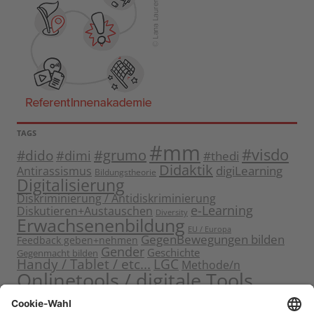
TAGS
#mm
#visdo
#dido
#grumo
#dimi
#thedi
Didaktik
digiLearning
Antirassismus
Bildungstheorie
Digitalisierung
Diskriminierung / Antidiskriminierung
e-Learning
Diskutieren+Austauschen
Diversity
Erwachsenenbildung
EU / Europa
GegenBewegungen bilden
Feedback geben+nehmen
Gender
Geschichte
Gegenmacht bilden
Handy / Tablet / etc...
LGC
Methode/n
Onlinetools / digitale Tools
Politische Bildung
Rassismus / Sexismus