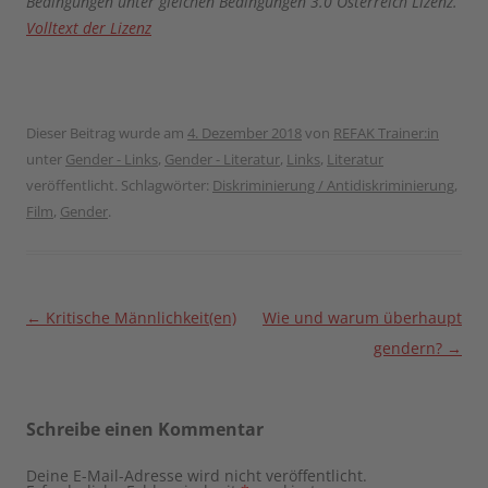
Bedingungen unter gleichen Bedingungen 3.0 Österreich Lizenz.
Volltext der Lizenz
Dieser Beitrag wurde am
4. Dezember 2018
von
REFAK Trainer:in
unter
Gender - Links
,
Gender - Literatur
,
Links
,
Literatur
veröffentlicht. Schlagwörter:
Diskriminierung / Antidiskriminierung
,
Film
,
Gender
.
Beitragsnavigation
←
Kritische Männlichkeit(en)
Wie und warum überhaupt
gendern?
→
Schreibe einen Kommentar
Deine E-Mail-Adresse wird nicht veröffentlicht.