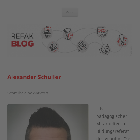
Zum
Inhalt
springen
Blog der Referent:innen Akademie
Menü
Alexander Schuller
Schreibe eine Antwort
.. ist
pädagogischer
Mitarbeiter im
Bildungsreferat
der younion_Die