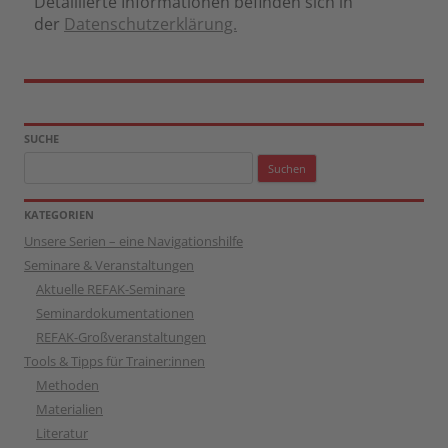
Detaillierte Informationen befinden sich in
der
Datenschutzerklärung.
SUCHE
Suchen
nach:
KATEGORIEN
Unsere Serien – eine Navigationshilfe
Seminare & Veranstaltungen
Aktuelle REFAK-Seminare
Seminardokumentationen
REFAK-Großveranstaltungen
Tools & Tipps für Trainer:innen
Methoden
Materialien
Literatur